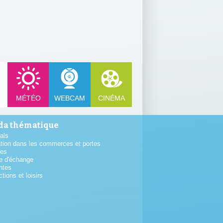
MÉTÉO
WEBCAM
CINÉMA
a thématique
als
tion dans les commerces et portes
tes
e d'échange
ntes
ctions et loisirs