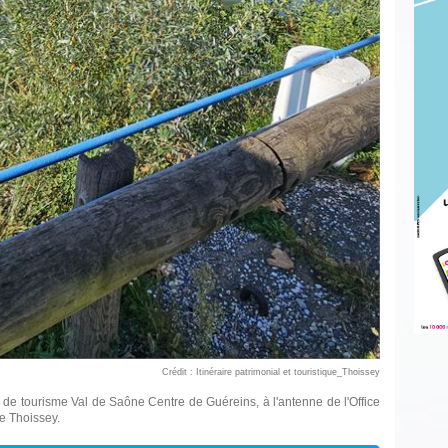
Crédit : Itinéraire patrimonial et touristique_Thoissey
ce de tourisme Val de Saône Centre de Guéreins, à l'antenne de l'Office
de Thoissey.