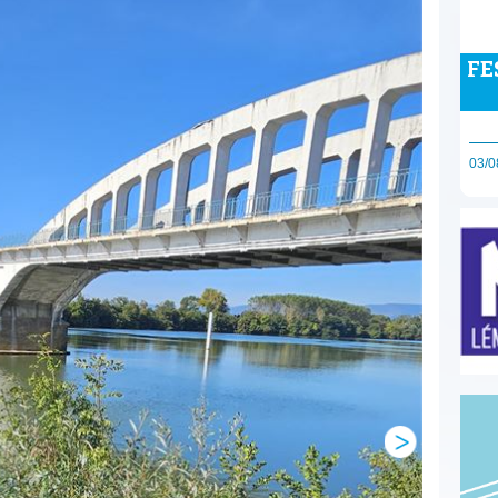
FE
03/0