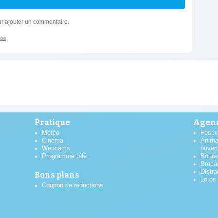
r ajouter un commentaire.
tre
Pratique
Agend
Météo
Festiv
Cinéma
Anima
Webcams
ouver
Programme télé
Bours
Broca
Distra
Bons plans
Lotos
Coupon de réductions