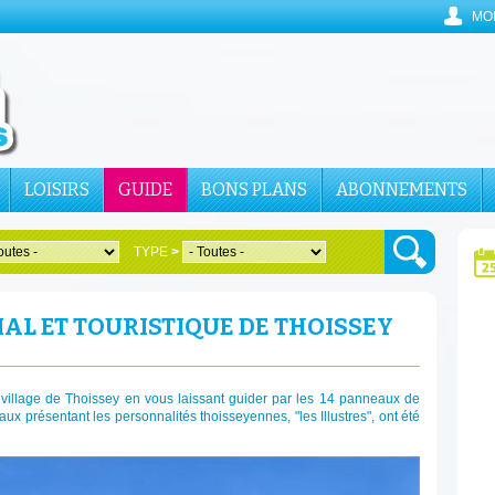
MO
LOISIRS
GUIDE
BONS PLANS
ABONNEMENTS
TYPE
>
AL ET TOURISTIQUE DE THOISSEY
 village de Thoissey en vous laissant guider par les 14 panneaux de
ux présentant les personnalités thoisseyennes, "les Illustres", ont été