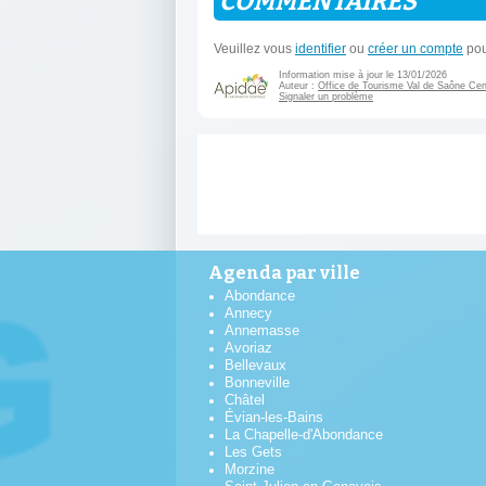
COMMENTAIRES
Veuillez vous
identifier
ou
créer un compte
pou
Information mise à jour le 13/01/2026
Auteur :
Office de Tourisme Val de Saône Cen
Signaler un problème
Agenda par ville
Abondance
Annecy
Annemasse
Avoriaz
Bellevaux
Bonneville
Châtel
Évian-les-Bains
La Chapelle-d'Abondance
Les Gets
Morzine