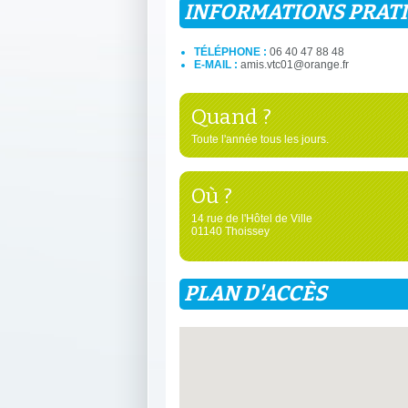
INFORMATIONS PRAT
TÉLÉPHONE :
06 40 47 88 48
E-MAIL :
amis.vtc01@orange.fr
Quand ?
Toute l'année tous les jours.
Où ?
14 rue de l'Hôtel de Ville
01140 Thoissey
PLAN D'ACCÈS