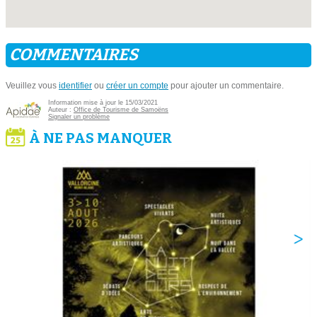
COMMENTAIRES
Veuillez vous
identifier
ou
créer un compte
pour ajouter un commentaire.
Information mise à jour le 15/03/2021
Auteur :
Office de Tourisme de Samoëns
Signaler un problème
À NE PAS MANQUER