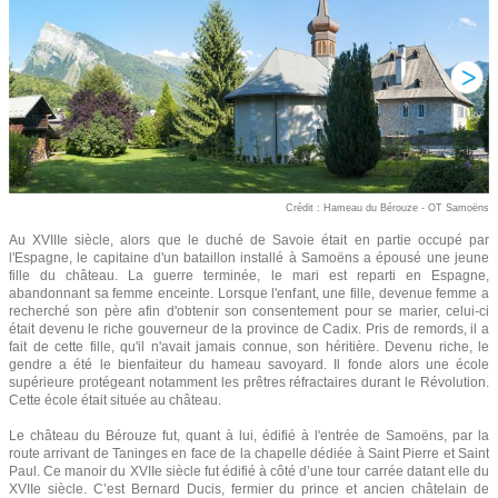
Crédit : Hameau du Bérouze - OT Samoëns
Au XVIIIe siècle, alors que le duché de Savoie était en partie occupé par
l'Espagne, le capitaine d'un bataillon installé à Samoëns a épousé une jeune
fille du château. La guerre terminée, le mari est reparti en Espagne,
abandonnant sa femme enceinte. Lorsque l'enfant, une fille, devenue femme a
recherché son père afin d'obtenir son consentement pour se marier, celui-ci
était devenu le riche gouverneur de la province de Cadix. Pris de remords, il a
fait de cette fille, qu'il n'avait jamais connue, son héritière. Devenu riche, le
gendre a été le bienfaiteur du hameau savoyard. Il fonde alors une école
supérieure protégeant notamment les prêtres réfractaires durant le Révolution.
Cette école était située au château.
Le château du Bérouze fut, quant à lui, édifié à l'entrée de Samoëns, par la
route arrivant de Taninges en face de la chapelle dédiée à Saint Pierre et Saint
Paul. Ce manoir du XVIIe siècle fut édifié à côté d’une tour carrée datant elle du
XVIIe siècle. C’est Bernard Ducis, fermier du prince et ancien châtelain de