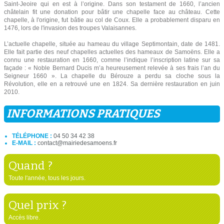
Saint-Jeoire qui en est à l’origine. Dans son testament de 1660, l’ancien
châtelain fit une donation pour bâtir une chapelle face au château. Cette
chapelle, à l'origine, fut bâtie au col de Coux. Elle a probablement disparu en
1476, lors de l'invasion des troupes Valaisannes.
L’actuelle chapelle, située au hameau du village Septimontain, date de 1481.
Elle fait partie des neuf chapelles actuelles des hameaux de Samoëns. Elle a
connu une restauration en 1660, comme l’indique l’inscription latine sur sa
façade : « Noble Bernard Ducis m’a heureusement relevée à ses frais l’an du
Seigneur 1660 ». La chapelle du Bérouze a perdu sa cloche sous la
Révolution, elle en a retrouvé une en 1824. Sa dernière restauration en juin
2010.
INFORMATIONS PRATIQUES
TÉLÉPHONE :
04 50 34 42 38
E-MAIL :
contact@mairiedesamoens.fr
Quand ?
Toute l'année, tous les jours.
Quel prix ?
Accès libre.