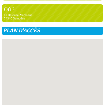
Où ?
Le Bérouze, Samoëns
74340 Samoëns
PLAN D'ACCÈS