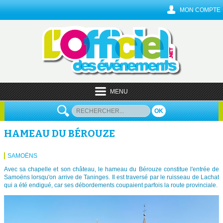
MON COMPTE
MENU
OK
HAMEAU DU BÉROUZE
SAMOËNS
Avec sa chapelle et son château, le hameau du Bérouze constitue l'entrée de
Samoëns lorsqu'on arrive de Taninges. Il est traversé par le ruisseau de Lachat
qui a été endigué, car ses débordements coupaient parfois la route provinciale.