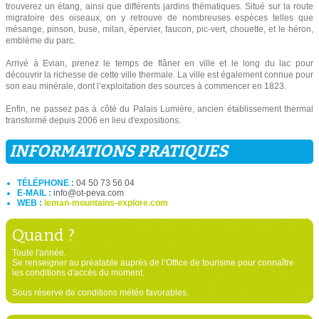
trouverez un étang, ainsi que différents jardins thématiques. Situé sur la route
migratoire des oiseaux, on y retrouve de nombreuses espèces telles que
mésange, pinson, buse, milan, épervier, faucon, pic-vert, chouette, et le héron,
emblème du parc.
Arrivé à Evian, prenez le temps de flâner en ville et le long du lac pour
découvrir la richesse de cette ville thermale. La ville est également connue pour
son eau minérale, dont l’exploitation des sources à commencer en 1823.
Enfin, ne passez pas à côté du Palais Lumière, ancien établissement thermal
transformé depuis 2006 en lieu d'expositions.
INFORMATIONS PRATIQUES
TÉLÉPHONE :
04 50 73 56 04
E-MAIL :
info@ot-peva.com
WEB :
leman-mountains-explore.com
Quand ?
Toute l'année.
Se renseigner au préalable auprès de l’Office de tourisme pour connaître
les conditions d'accès du moment.
Sous réserve de conditions météo favorables.