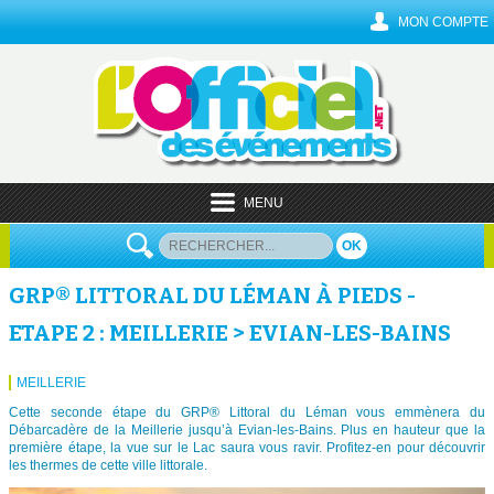
MON COMPTE
MENU
OK
GRP® LITTORAL DU LÉMAN À PIEDS -
ETAPE 2 : MEILLERIE > EVIAN-LES-BAINS
MEILLERIE
Cette seconde étape du GRP® Littoral du Léman vous emmènera du
Débarcadère de la Meillerie jusqu’à Evian-les-Bains. Plus en hauteur que la
première étape, la vue sur le Lac saura vous ravir. Profitez-en pour découvrir
les thermes de cette ville littorale.