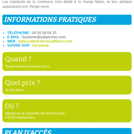
Les habitants de la commune l'ont dédié à la Vierge Marie, le lieu abritant
auparavant une Vierge noire.
INFORMATIONS PRATIQUES
TÉLÉPHONE :
04 50 58 04 25
E-MAIL :
tourisme@sallanches.com
WEB :
www.sallanchesmontblanc.com
SUIVRE SUR :
Facebook
Quand ?
Toute l'année tous les jours.
Quel prix ?
Accès libre.
Où ?
départ de la chapelle de l'Immaculée
74700 Sallanches
PLAN D'ACCÈS