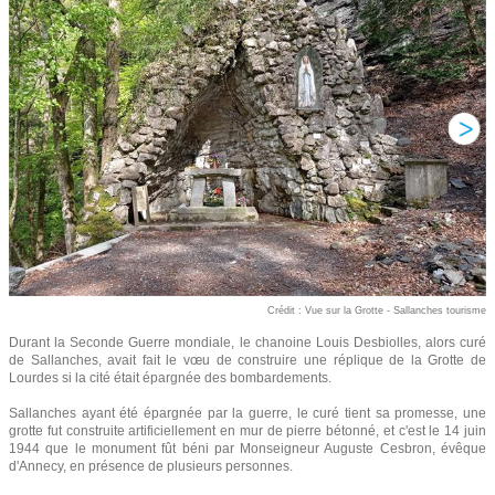
Crédit : Vue sur la Grotte - Sallanches tourisme
Durant la Seconde Guerre mondiale, le chanoine Louis Desbiolles, alors curé
de Sallanches, avait fait le vœu de construire une réplique de la Grotte de
Lourdes si la cité était épargnée des bombardements.
Sallanches ayant été épargnée par la guerre, le curé tient sa promesse, une
grotte fut construite artificiellement en mur de pierre bétonné, et c'est le 14 juin
1944 que le monument fût béni par Monseigneur Auguste Cesbron, évêque
d'Annecy, en présence de plusieurs personnes.