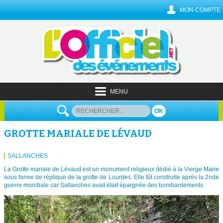
MON COMPTE
MENU
OK
GROTTE MARIALE DE LÉVAUD
SALLANCHES
La Grotte mariale de Lévaud est un monument religieux dédié à la Vierge Marie
sous forme de réplique de la grotte de Lourdes. Elle fût construite après la 2nde
guerre mondiale car Sallanches avait était épargnée des bombardements.