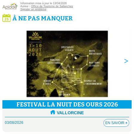
Information mise à jour le 13/04/2026
Auteur :
Office de Tourisme de Sallanches
Signaler un problème
À NE PAS MANQUER
FESTIVAL LA NUIT DES OURS 2026
VALLORCINE
03/08/2026
EN SAVOIR
+