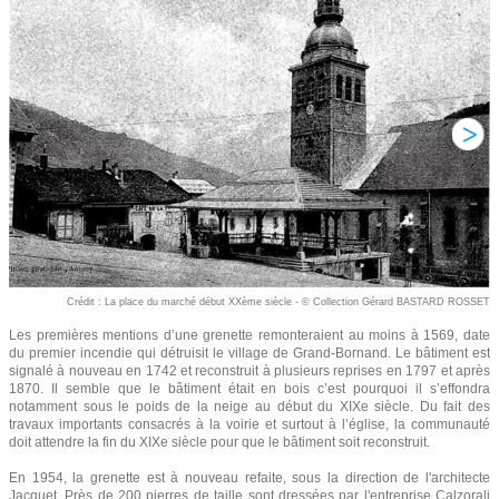
Crédit : La place du marché début XXème siècle - © Collection Gérard BASTARD ROSSET
Les premières mentions d’une grenette remonteraient au moins à 1569, date
du premier incendie qui détruisit le village de Grand-Bornand. Le bâtiment est
signalé à nouveau en 1742 et reconstruit à plusieurs reprises en 1797 et après
1870. Il semble que le bâtiment était en bois c’est pourquoi il s’effondra
notamment sous le poids de la neige au début du XIXe siècle. Du fait des
travaux importants consacrés à la voirie et surtout à l’église, la communauté
doit attendre la fin du XIXe siècle pour que le bâtiment soit reconstruit.
En 1954, la grenette est à nouveau refaite, sous la direction de l'architecte
Jacquet. Près de 200 pierres de taille sont dressées par l'entreprise Calzorali