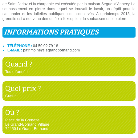
de Saint-Jorioz et la charpente est exécutée par la maison Seguet d'Annecy. Le
soubassement en pierre dans lequel se trouvait le lavoir, un dépôt pour le
cantonnier et les toilettes publiques sont conservés. Au printemps 2013, la
grenette est à nouveau démontée à l'exception du soubassement de pierre.
INFORMATIONS PRATIQUES
TÉLÉPHONE :
04 50 02 79 18
E-MAIL :
patrimoine@legrandbornand.com
Quand ?
Toute l'année
Quel prix ?
Gratuit
Où ?
Place de la Grenette
Le Grand-Bornand Village
74450 Le Grand-Bornand