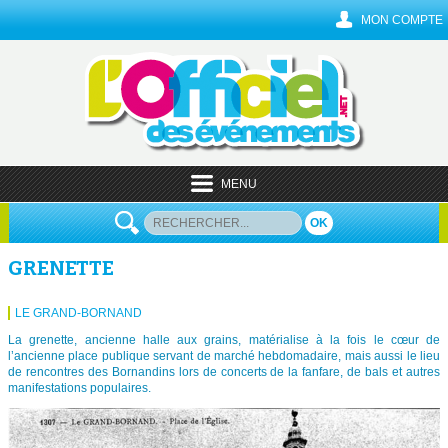
MON COMPTE
MENU
OK
GRENETTE
LE GRAND-BORNAND
La grenette, ancienne halle aux grains, matérialise à la fois le cœur de
l’ancienne place publique servant de marché hebdomadaire, mais aussi le lieu
de rencontres des Bornandins lors de concerts de la fanfare, de bals et autres
manifestations populaires.