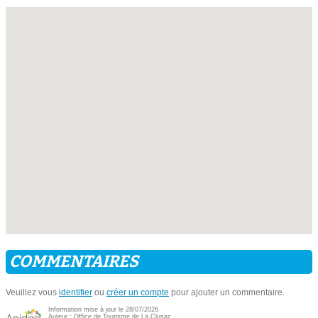
COMMENTAIRES
Veuillez vous
identifier
ou
créer un compte
pour ajouter un commentaire.
Information mise à jour le 28/07/2026
Auteur :
Office de Tourisme de La Clusaz