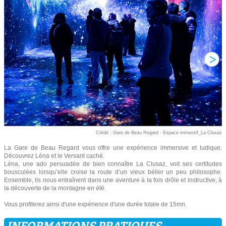
Crédit : Gare de Beau Regard - Espace immersif_La Clusaz
La Gare de Beau Regard vous offre une expérience immersive et ludique.
Découvrez Léna et le Versant caché.
Léna, une ado persuadée de bien connaître La Clusaz, voit ses certitudes
bousculées lorsqu’elle croise la route d’un vieux bélier un peu philosophe.
Ensemble, ils nous entraînent dans une aventure à la fois drôle et instructive, à
la découverte de la montagne en été.
Vous profiterez ainsi d'une expérience d'une durée totale de 15mn.