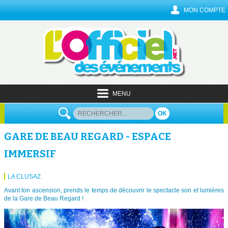
MON COMPTE
MENU
OK
GARE DE BEAU REGARD - ESPACE
IMMERSIF
LA CLUSAZ
Avant ton ascension, prends le temps de découvrir le spectacle son et lumières
de la Gare de Beau Regard !