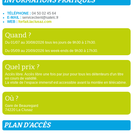
INFORMATIONS PRATIQUES
TÉLÉPHONE :
04 50 02 45 64
E-MAIL :
serviceclient@satelc.fr
WEB :
forfait.laclusaz.com
Quand ?
Du 01/07 au 30/08/2026 tous les jours de 9h30 à 17h30.
Du 05/09 au 20/09/2026 les week-ends de 9h30 à 17h30.
Quel prix ?
Accès libre. Accès libre une fois par jour pour tous les détenteurs d'un titre
en cours de validité.
La visite de l’espace immersif est accessible avant la montée en télécabine.
Où ?
Gare de Beauregard
74220 La Clusaz
PLAN D'ACCÈS