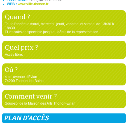
WEB :
www.ville-thonon.fr
Quand ?
Toute l'année le mardi, mercredi, jeudi, vendredi et samedi de 13h30 à
18h30.
Et les soirs de spectacle jusqu’au début de la représentation.
Quel prix ?
Accès libre.
Où ?
4 bis avenue d'Evian
74200 Thonon-les-Bains
Comment venir ?
Sous-sol de la Maison des Arts Thonon-Evian
PLAN D'ACCÈS