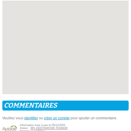
COMMENTAIRES
Veuillez vous
identifier
ou
créer un compte
pour ajouter un commentaire.
Information mise à jour le 05/12/2025
Auteur :
SPL DESTINATION THONON