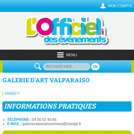
MON COMPTE
MENU
OK
GALERIE D'ART VALPARAISO
ANNECY
INFORMATIONS PRATIQUES
TÉLÉPHONE :
04 50 02 45 66
E-MAIL :
galerievalparaisoannecy@orange.fr