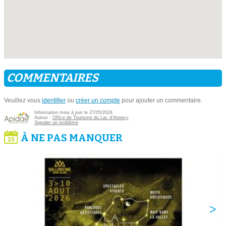
COMMENTAIRES
Veuillez vous
identifier
ou
créer un compte
pour ajouter un commentaire.
Information mise à jour le 27/05/2024
Auteur :
Office de Tourisme du Lac d'Annecy
Signaler un problème
À NE PAS MANQUER