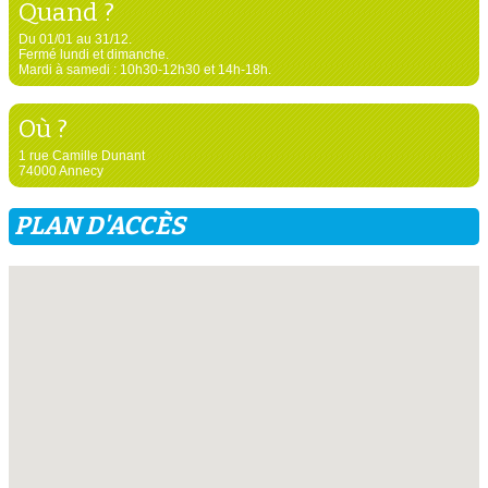
Quand ?
Du 01/01 au 31/12.
Fermé lundi et dimanche.
Mardi à samedi : 10h30-12h30 et 14h-18h.
Où ?
1 rue Camille Dunant
74000 Annecy
PLAN D'ACCÈS