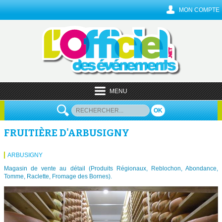
MON COMPTE
MENU
OK
FRUITIÈRE D'ARBUSIGNY
ARBUSIGNY
Magasin de vente au détail (Produits Régionaux, Reblochon, Abondance,
Tomme, Raclette, Fromage des Bornes).