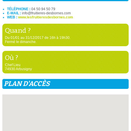
TÉLÉPHONE :
04 50 94 50 79
E-MAIL :
info@fruitieres-desbornes.com
WEB :
www.lesfruitieresdesbornes.com
Quand ?
Du 01/01 au 31/12/2017 de 16h à 19h30.
Fermé le dimanche.
Où ?
Chef Lieu
74930 Arbusigny
PLAN D'ACCÈS