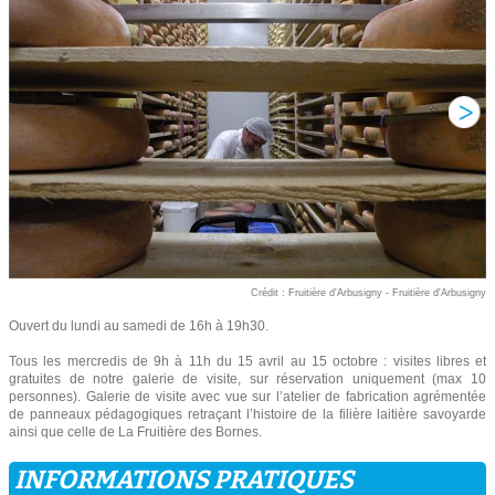
Crédit : Fruitière d'Arbusigny - Fruitière d'Arbusigny
Ouvert du lundi au samedi de 16h à 19h30.
Tous les mercredis de 9h à 11h du 15 avril au 15 octobre : visites libres et
gratuites de notre galerie de visite, sur réservation uniquement (max 10
personnes). Galerie de visite avec vue sur l’atelier de fabrication agrémentée
de panneaux pédagogiques retraçant l’histoire de la filière laitière savoyarde
ainsi que celle de La Fruitière des Bornes.
INFORMATIONS PRATIQUES