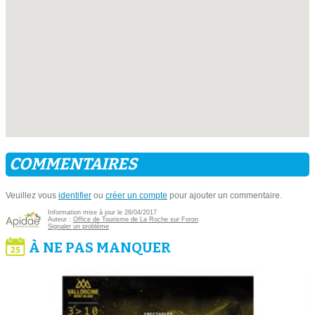
COMMENTAIRES
Veuillez vous
identifier
ou
créer un compte
pour ajouter un commentaire.
Information mise à jour le 26/04/2017
Auteur :
Office de Tourisme de La Roche sur Foron
Signaler un problème
À NE PAS MANQUER