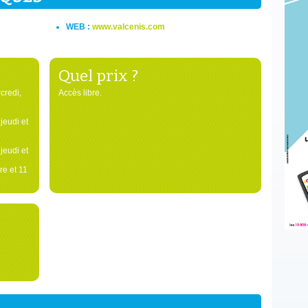
WEB :
www.valcenis.com
Quel prix ?
credi,
Accès libre.
jeudi et
jeudi et
e et 11