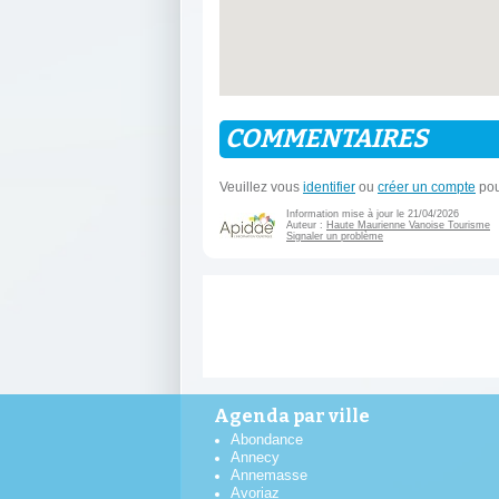
COMMENTAIRES
Veuillez vous
identifier
ou
créer un compte
pou
Information mise à jour le 21/04/2026
Auteur :
Haute Maurienne Vanoise Tourisme
Signaler un problème
Agenda par ville
Abondance
Annecy
Annemasse
Avoriaz