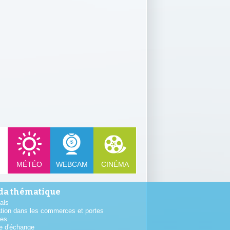
MÉTÉO
WEBCAM
CINÉMA
a thématique
als
tion dans les commerces et portes
tes
e d'échange