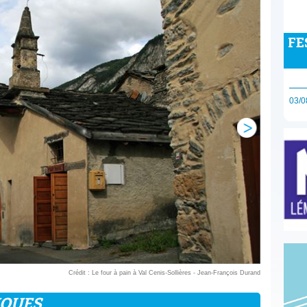
FE
03/0
Crédit : Le four à pain à Val Cenis-Sollières - Jean-François Durand
IQUES