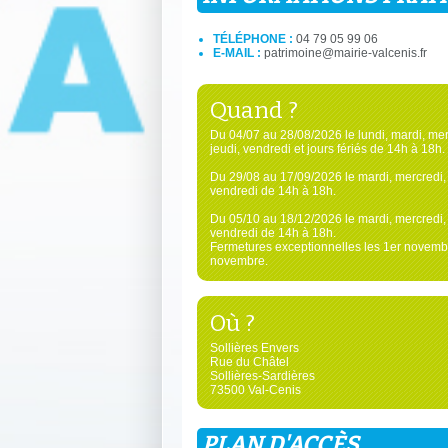
TÉLÉPHONE :
04 79 05 99 06
E-MAIL :
patrimoine@mairie-valcenis.fr
Quand ?
Du 04/07 au 28/08/2026 le lundi, mardi, mer
jeudi, vendredi et jours fériés de 14h à 18h.
Du 29/08 au 17/09/2026 le mardi, mercredi, 
vendredi de 14h à 18h.
Du 05/10 au 18/12/2026 le mardi, mercredi, 
vendredi de 14h à 18h.
Fermetures exceptionnelles les 1er novembr
novembre.
Où ?
Sollières Envers
Rue du Châtel
Sollières-Sardières
73500 Val-Cenis
PLAN D'ACCÈS