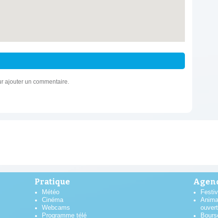
r ajouter un commentaire.
Pratique
Agend
Météo
Festiv
Cinéma
Anima
Webcams
ouver
Programme télé
Bours