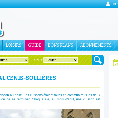
MO
LOISIRS
GUIDE
BONS PLANS
ABONNEMENTS
TYPE
>
L CENIS-SOLLIÈRES
moisson au pain". Les cuissons étaient faites en commun tous les deux
asion de se retrouver. Chaque été, au mois d'août, une cuisson est