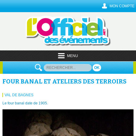
MON COMPTE
MENU
OK
FOUR BANAL ET ATELIERS DES TERROIRS
VAL DE BAGNES
Le four banal date de 1905.