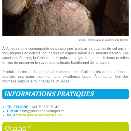
Crédit : Four banal et ateliers des terroirs
À Vollèges, une communauté de passionnés a élargi les qualités de cet ancien
four, toujours en activité, pour créer un espace dédié aux saveurs d’antan. Les
saucisses Fratzes, la Cressin ou le pain de seigle font partie de leurs recettes
en vue de préserver le savoirfaire culinaire traditionnel de la région.
Produits du terroir disponibles à la commande : Cuits au feu de bois, dans la
tradition, nos pains expriment une excellence locale. À emporter lors des
fournées, depuis le four banal de Vollèges.
INFORMATIONS PRATIQUES
TÉLÉPHONE :
+41 79 220 79 49
E-MAIL :
info@fourbanalvolleges.ch
WEB :
www.fourbanalvolleges.ch
Quand ?