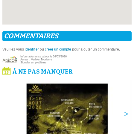
COMMENTAIRES
Veuillez vous
identifier
ou
créer un compte
pour ajouter un commentaire.
Information mise à jour le 09/05/2026
Auteur :
Verbier Tourisme
Signaler un problème
À NE PAS MANQUER