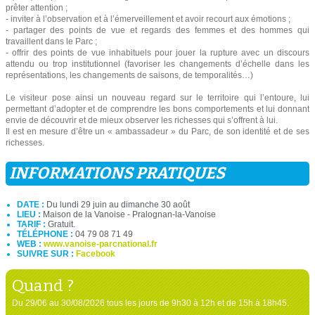
prêter attention ;
- inviter à l’observation et à l’émerveillement et avoir recourt aux émotions ;
- partager des points de vue et regards des femmes et des hommes qui
travaillent dans le Parc ;
- offrir des points de vue inhabituels pour jouer la rupture avec un discours
attendu ou trop institutionnel (favoriser les changements d’échelle dans les
représentations, les changements de saisons, de temporalités…)
Le visiteur pose ainsi un nouveau regard sur le territoire qui l’entoure, lui
permettant d’adopter et de comprendre les bons comportements et lui donnant
envie de découvrir et de mieux observer les richesses qui s’offrent à lui.
Il est en mesure d’être un « ambassadeur » du Parc, de son identité et de ses
richesses.
INFORMATIONS PRATIQUES
DATE :
Du lundi 29 juin au dimanche 30 août
LIEU :
Maison de la Vanoise - Pralognan-la-Vanoise
TARIF :
Gratuit.
TÉLÉPHONE :
04 79 08 71 49
WEB :
www.vanoise-parcnational.fr
SUIVRE SUR :
Facebook
Quand ?
Du 29/06 au 30/08/2026 tous les jours de 9h30 à 12h et de 15h à 18h45.