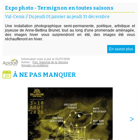
Expo photo - Termignon en toutes saisons
Val-Cenis
//
Du jeudi 01 janvier au jeudi 31 décembre
Une installation photographique semi-permanente, poétique, artistique et
joyeuse de Anne-Bettina Brunet, tout au long d'une promenade aménagée,
des images hiver vous surprendront en été, des images été vous
réchaufferont en hiver.
En savoir plus
Information mise à jour le 01/07/2026
Auteur :
Parc National de la Vanoise
Signaler un problème
À NE PAS MANQUER