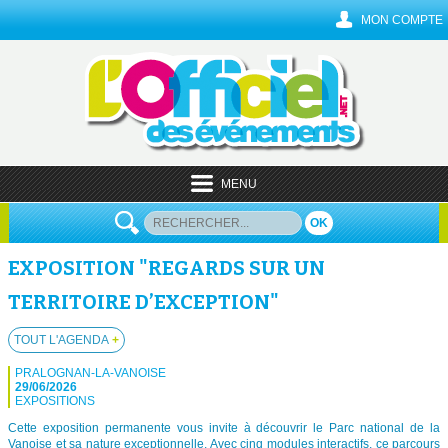
MON COMPTE
MENU
OK
EXPOSITION "REGARDS SUR UN
TERRITOIRE D’EXCEPTION"
TOUT L'AGENDA
+
PRALOGNAN-LA-VANOISE
29/06/2026
EXPOSITIONS
Cette exposition permanente vous invite à découvrir le Parc national de la
Vanoise et sa nature exceptionnelle. Avec cinq modules interactifs, ce parcours