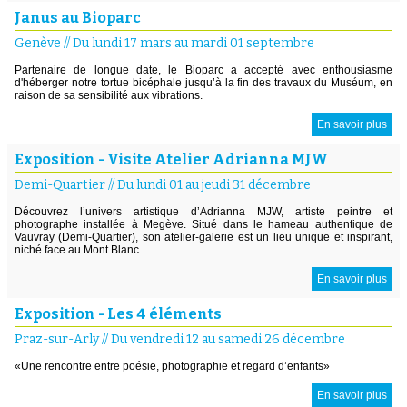
Janus au Bioparc
Genève
//
Du lundi 17 mars au mardi 01 septembre
Partenaire de longue date, le Bioparc a accepté avec enthousiasme
d'héberger notre tortue bicéphale jusqu’à la fin des travaux du Muséum, en
raison de sa sensibilité aux vibrations.
En savoir plus
Exposition - Visite Atelier Adrianna MJW
Demi-Quartier
//
Du lundi 01 au jeudi 31 décembre
Découvrez l’univers artistique d’Adrianna MJW, artiste peintre et
photographe installée à Megève. Situé dans le hameau authentique de
Vauvray (Demi-Quartier), son atelier-galerie est un lieu unique et inspirant,
niché face au Mont Blanc.
En savoir plus
Exposition - Les 4 éléments
Praz-sur-Arly
//
Du vendredi 12 au samedi 26 décembre
«Une rencontre entre poésie, photographie et regard d’enfants»
En savoir plus