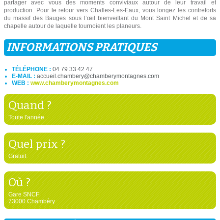
partager avec vous des moments conviviaux autour de leur travail et
production. Pour le retour vers Challes-Les-Eaux, vous longez les contreforts
du massif des Bauges sous l’œil bienveillant du Mont Saint Michel et de sa
chapelle autour de laquelle tournoient les planeurs.
INFORMATIONS PRATIQUES
TÉLÉPHONE :
04 79 33 42 47
E-MAIL :
accueil.chambery@chamberymontagnes.com
WEB :
www.chamberymontagnes.com
Quand ?
Toute l'année.
Quel prix ?
Gratuit.
Où ?
Gare SNCF
73000 Chambéry