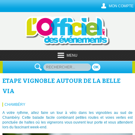
MON COMPTE
MENU
OK
ETAPE VIGNOBLE AUTOUR DE LA BELLE
VIA
CHAMBÉRY
A votre rythme, allez faire un tour à vélo dans les vignobles au sud de
Chambéry. Cette balade facile combinant petites routes et voies vertes est
ponctuée de haltes où les vignerons vous ouvrent leur porte et vous attendent
lors du fascinant week-end.