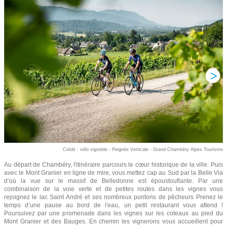
Crédit : vélo vignoble - Peignée Verticale - Grand Chambéry Alpes Tourisme
Au départ de Chambéry, l'itinéraire parcours le cœur historique de la ville. Puis
avec le Mont Granier en ligne de mire, vous mettez cap au Sud par la Belle Via
d’où la vue sur le massif de Belledonne est époustouflante. Par une
combinaison de la voie verte et de petites routes dans les vignes vous
rejoignez le lac Saint André et ses nombreux pontons de pêcheurs Prenez le
temps d’une pause au bord de l'eau, un petit restaurant vous attend !
Poursuivez par une promenade dans les vignes sur les coteaux au pied du
Mont Granier et des Bauges. En chemin les vignerons vous accueillent pour