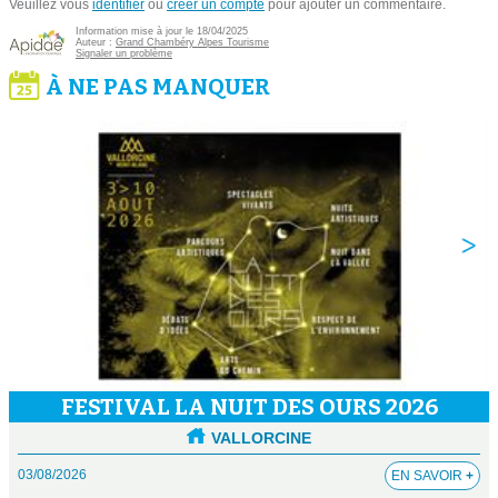
Veuillez vous
identifier
ou
créer un compte
pour ajouter un commentaire.
Information mise à jour le 18/04/2025
Auteur :
Grand Chambéry Alpes Tourisme
Signaler un problème
À NE PAS MANQUER
FESTIVAL LA NUIT DES OURS 2026
VALLORCINE
03/08/2026
EN SAVOIR
+