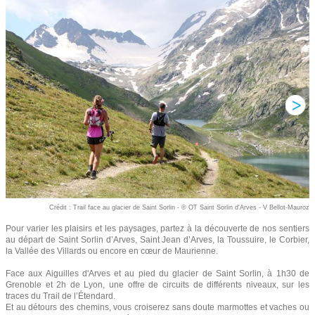
Crédit : Trail face au glacier de Saint Sorlin - © OT Saint Sorlin d'Arves - V Bellot-Mauroz
Pour varier les plaisirs et les paysages, partez à la découverte de nos sentiers
au départ de Saint Sorlin d’Arves, Saint Jean d’Arves, la Toussuire, le Corbier,
la Vallée des Villards ou encore en cœur de Maurienne.
Face aux Aiguilles d'Arves et au pied du glacier de Saint Sorlin, à 1h30 de
Grenoble et 2h de Lyon, une offre de circuits de différents niveaux, sur les
traces du Trail de l’Étendard.
Et au détours des chemins, vous croiserez sans doute marmottes et vaches ou