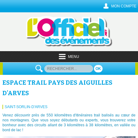
MON COMPTE
MENU
OK
ESPACE TRAIL PAYS DES AIGUILLES
D'ARVES
SAINT-SORLIN-D'ARVES
Venez découvrir près de 550 kilomètres d'itinéraires trail balisés au cœur de
nos montagnes. Que vous soyez débutants ou experts, vous trouverez votre
bonheur avec des circuits allant de 3 kilomètres à 38 kilomètres, en vallée ou
bord de lac !