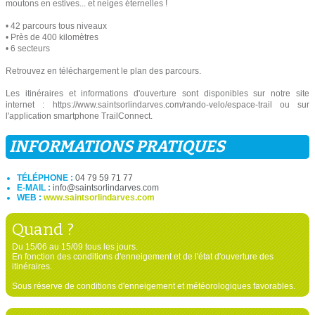
moutons en estives... et neiges éternelles !
• 42 parcours tous niveaux
• Près de 400 kilomètres
• 6 secteurs
Retrouvez en téléchargement le plan des parcours.
Les itinéraires et informations d'ouverture sont disponibles sur notre site
internet : https://www.saintsorlindarves.com/rando-velo/espace-trail ou sur
l'application smartphone TrailConnect.
INFORMATIONS PRATIQUES
TÉLÉPHONE :
04 79 59 71 77
E-MAIL :
info@saintsorlindarves.com
WEB :
www.saintsorlindarves.com
Quand ?
Du 15/06 au 15/09 tous les jours.
En fonction des conditions d'enneigement et de l'état d'ouverture des
itinéraires.
Sous réserve de conditions d'enneigement et météorologiques favorables.