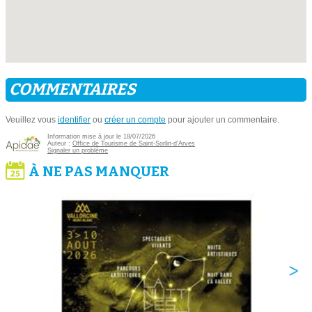
COMMENTAIRES
Veuillez vous
identifier
ou
créer un compte
pour ajouter un commentaire.
Information mise à jour le 18/07/2026
Auteur :
Office de Tourisme de Saint-Sorlin-d'Arves
Signaler un problème
À NE PAS MANQUER