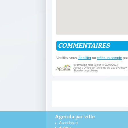
COMMENTAIRES
Veuillez vous
identifier
ou
créer un compte
pou
Information mise à jour le 01/08/2023
Auteur :
Office de Tourisme du Lac d'Annecy
Signaler un problème
Agenda par ville
Abondance
Annecy