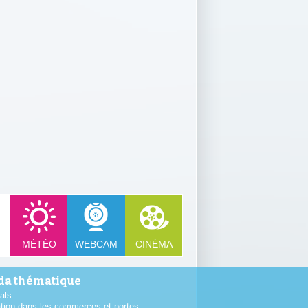
MÉTÉO
WEBCAM
CINÉMA
a thématique
als
tion dans les commerces et portes