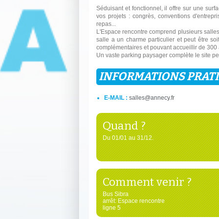
Séduisant et fonctionnel, il offre sur une sur
vos projets : congrès, conventions d'entrepri
repas...
L'Espace rencontre comprend plusieurs salles 
salle a un charme particulier et peut être s
complémentaires et pouvant accueillir de 300
Un vaste parking paysager complète le site per
INFORMATIONS PRAT
E-MAIL :
salles@annecy.fr
Quand ?
Du 01/01 au 31/12.
Comment venir ?
Bus Sibra
arrêt: Espace rencontre
ligne 5