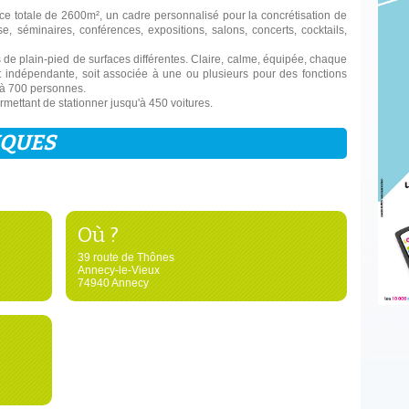
face totale de 2600m², un cadre personnalisé pour la concrétisation de
se, séminaires, conférences, expositions, salons, concerts, cocktails,
de plain-pied de surfaces différentes. Claire, calme, équipée, chaque
oit indépendante, soit associée à une ou plusieurs pour des fonctions
 à 700 personnes.
mettant de stationner jusqu'à 450 voitures.
IQUES
Où ?
39 route de Thônes
Annecy-le-Vieux
74940 Annecy