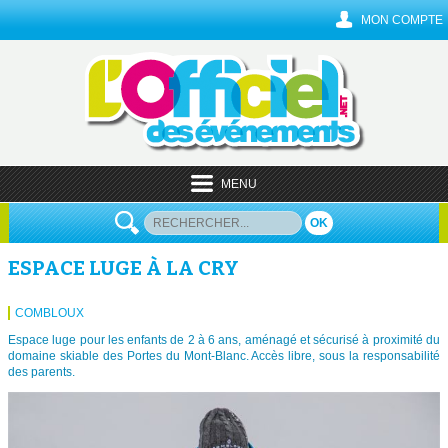
MON COMPTE
MENU
OK
ESPACE LUGE À LA CRY
COMBLOUX
Espace luge pour les enfants de 2 à 6 ans, aménagé et sécurisé à proximité du
domaine skiable des Portes du Mont-Blanc. Accès libre, sous la responsabilité
des parents.