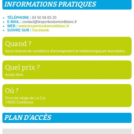
INFORMATIONS PRATIQUES
TÉLÉPHONE :
04 50 58 65 20
E-MAIL :
contact@lesportesdumontblanc.fr
WEB :
www.lesportesdumontblanc.fr
SUIVRE SUR :
Facebook
Quand ?
Sous réserve de conditions d'enneigement et météorologiques favorables.
Quel prix ?
Accès libre.
Où ?
Front de neige de La Cry
74920 Combloux
PLAN D'ACCÈS