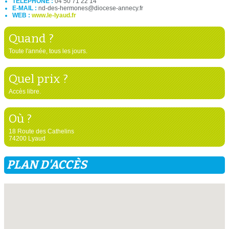
TÉLÉPHONE :
04 50 71 22 14
E-MAIL :
nd-des-hermones@diocese-annecy.fr
WEB :
www.le-lyaud.fr
Quand ?
Toute l'année, tous les jours.
Quel prix ?
Accès libre.
Où ?
18 Route des Cathelins
74200 Lyaud
PLAN D'ACCÈS