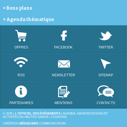
Annemasse
Météo
+
Bons plans
Avoriaz
Cinéma
Bellevaux
Webcams
Coupon de réductions
+
Agenda thématique
Bonneville
Programme télé
Châtel
Festivals
Évian-les-Bains
Animation dans les commerces et portes ouvertes
La Chapelle-d'Abondance
Bourse d'échange
Les Gets
Brocantes
OFFRES
FACEBOOK
TWITTER
Morzine
Distractions et loisirs
Saint-Julien-en-Genevois
Lotos
Taninges
Thonon-les-Bains
RSS
NEWSLETTER
SITEMAP
PARTENAIRES
MENTIONS
CONTACTS
© 2026 |
L'OFFICIEL DES ÉVÉNEMENTS
| AGENDA, MANIFESTATIONS ET
ACTIVITÉS EN HAUTES-SAVOIE | COUPONS
CRÉATION
MÉDIACIMES
COMMUNICATION