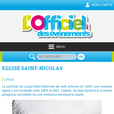
MON COMPTE
MENU
OK
EGLISE SAINT-NICOLAS
LYAUD
La paroisse du Lyaud étant détachée de celle d'Armoy en 1844, une nouvelle
église y est construite entre 1859 et 1861. L'église, de plan basilical et à chevet
polygonal, est édifiée sur une éminence dominant la plaine.