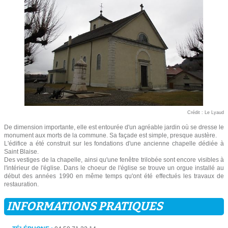
Crédit : Le Lyaud
De dimension importante, elle est entourée d'un agréable jardin où se dresse le
monument aux morts de la commune. Sa façade est simple, presque austère.
L'édifice a été construit sur les fondations d'une ancienne chapelle dédiée à
Saint Blaise.
Des vestiges de la chapelle, ainsi qu'une fenêtre trilobée sont encore visibles à
l'intérieur de l'église. Dans le choeur de l'église se trouve un orgue installé au
début des années 1990 en même temps qu'ont été effectués les travaux de
restauration.
INFORMATIONS PRATIQUES