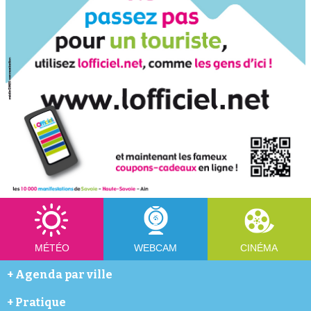
MÉTÉO
WEBCAM
CINÉMA
+
Agenda par ville
Abondance
+
Pratique
Annecy