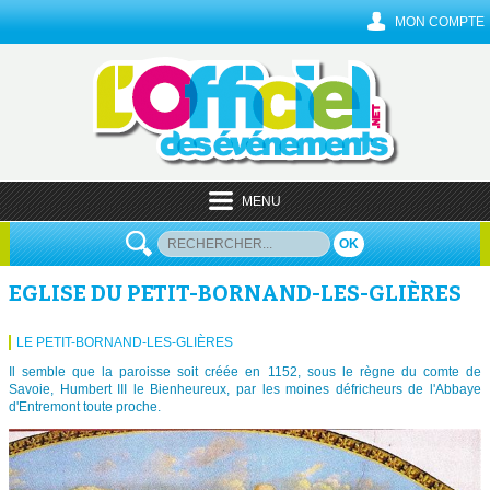
MON COMPTE
MENU
OK
EGLISE DU PETIT-BORNAND-LES-GLIÈRES
LE PETIT-BORNAND-LES-GLIÈRES
Il semble que la paroisse soit créée en 1152, sous le règne du comte de
Savoie, Humbert III le Bienheureux, par les moines défricheurs de l'Abbaye
d'Entremont toute proche.