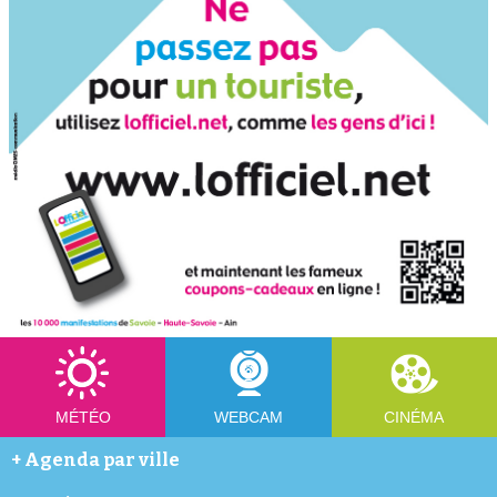
MÉTÉO
WEBCAM
CINÉMA
+
Agenda par ville
Abondance