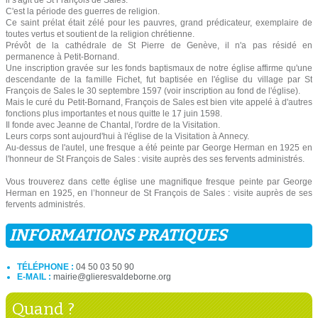
il s'agit de St François de Sales.
C'est la période des guerres de religion.
Ce saint prélat était zélé pour les pauvres, grand prédicateur, exemplaire de
toutes vertus et soutient de la religion chrétienne.
Prévôt de la cathédrale de St Pierre de Genève, il n'a pas résidé en
permanence à Petit-Bornand.
Une inscription gravée sur les fonds baptismaux de notre église affirme qu'une
descendante de la famille Fichet, fut baptisée en l'église du village par St
François de Sales le 30 septembre 1597 (voir inscription au fond de l'église).
Mais le curé du Petit-Bornand, François de Sales est bien vite appelé à d'autres
fonctions plus importantes et nous quitte le 17 juin 1598.
Il fonde avec Jeanne de Chantal, l'ordre de la Visitation.
Leurs corps sont aujourd'hui à l'église de la Visitation à Annecy.
Au-dessus de l'autel, une fresque a été peinte par George Herman en 1925 en
l'honneur de St François de Sales : visite auprès des ses fervents administrés.
Vous trouverez dans cette église une magnifique fresque peinte par George
Herman en 1925, en l’honneur de St François de Sales : visite auprès de ses
fervents administrés.
INFORMATIONS PRATIQUES
TÉLÉPHONE :
04 50 03 50 90
E-MAIL :
mairie@glieresvaldeborne.org
Quand ?