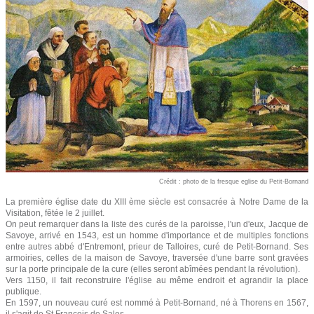
Crédit : photo de la fresque eglise du Petit-Bornand
La première église date du XIII ème siècle est consacrée à Notre Dame de la
Visitation, fêtée le 2 juillet.
On peut remarquer dans la liste des curés de la paroisse, l'un d'eux, Jacque de
Savoye, arrivé en 1543, est un homme d'importance et de multiples fonctions
entre autres abbé d'Entremont, prieur de Talloires, curé de Petit-Bornand. Ses
armoiries, celles de la maison de Savoye, traversée d'une barre sont gravées
sur la porte principale de la cure (elles seront abîmées pendant la révolution).
Vers 1150, il fait reconstruire l'église au même endroit et agrandir la place
publique.
En 1597, un nouveau curé est nommé à Petit-Bornand, né à Thorens en 1567,