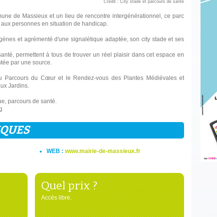
Crédit : City stade et parcours de santé
une de Massieux et un lieu de rencontre intergénérationnel, ce parc
le aux personnes en situation de handicap.
gènes et agrémenté d'une signalétique adaptée, son city stade et ses
anté, permettent à tous de trouver un réel plaisir dans cet espace en
ntée par une source.
du Parcours du Cœur et le Rendez-vous des Plantes Médiévales et
ux Jardins.
que, parcours de santé.
g
IQUES
WEB :
www.mairie-de-massieux.fr
Quel prix ?
Accès libre.