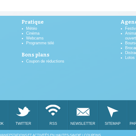
Pratique
Agend
Météo
Festiv
Cinéma
Anima
Webcams
ouver
Programme télé
Bours
Broca
Distra
Bons plans
Lotos
Coupon de réductions
AOÛT
2026
OK
TWITTER
RSS
NEWSLETTER
SITEMAP
PA
LUN
MAR
MER
JEU
VEN
MANIFESTATIONS ET ACTIVITÉS EN HAUTES-SAVOIE | COUPONS