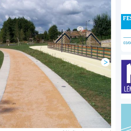
FE
03/0