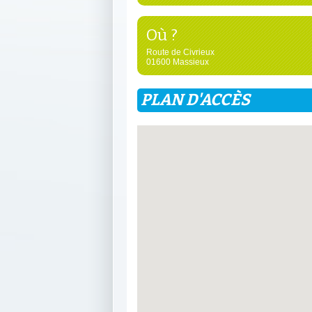
Où ?
Route de Civrieux
01600 Massieux
PLAN D'ACCÈS