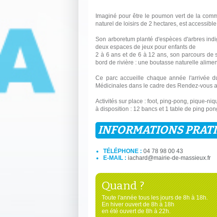
Imaginé pour être le poumon vert de la comm
naturel de loisirs de 2 hectares, est accessib
Son arboretum planté d'espèces d'arbres indi
deux espaces de jeux pour enfants de
2 à 6 ans et de 6 à 12 ans, son parcours de s
bord de rivière : une boutasse naturelle alime
Ce parc accueille chaque année l'arrivée 
Médicinales dans le cadre des Rendez-vous a
Activités sur place : foot, ping-pong, pique-ni
à disposition : 12 bancs et 1 table de ping pon
INFORMATIONS PRAT
TÉLÉPHONE :
04 78 98 00 43
E-MAIL :
iachard@mairie-de-massieux.fr
Quand ?
Toute l'année tous les jours de 8h à 18h.
En hiver ouvert de 8h à 18h
en été ouvert de 8h à 22h.