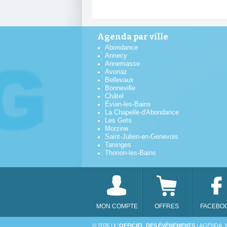
Agenda par ville
Abondance
Annecy
Annemasse
Avoriaz
Bellevaux
Bonneville
Châtel
Évian-les-Bains
La Chapelle-d'Abondance
Les Gets
Morzine
Saint-Julien-en-Genevois
Taninges
Thonon-les-Bains
MON COMPTE
OFFRES
FACEBO
DIM
© 2026 |
L'OFFICIEL DES ÉVÉNEMENTS
| AGENDA, 