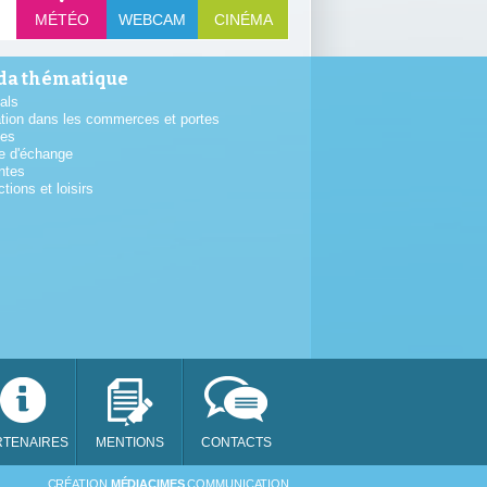
MÉTÉO
WEBCAM
CINÉMA
a thématique
als
tion dans les commerces et portes
tes
e d'échange
ntes
ctions et loisirs
RTENAIRES
MENTIONS
CONTACTS
SAM
CRÉATION
MÉDIACIMES
COMMUNICATION