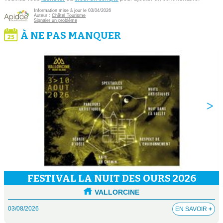
Information mise à jour le 03/04/2026
Auteur :
Châtel Tourisme
Signaler un problème
À NE PAS MANQUER
FESTIVAL LA NUIT DES OURS 2026
VALLORCINE
03/08/2026
EN SAVOIR
+