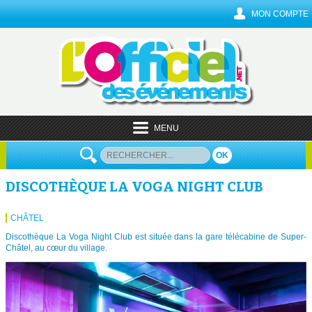
MON COMPTE
MENU
OK
DISCOTHÈQUE LA VOGA NIGHT CLUB
CHÂTEL
Discothèque La Voga Night Club est située dans la gare télécabine de Super-
Châtel, au cœur du village.