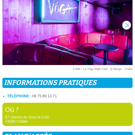
Crédit : La Voga Night Club - Q.Slongo - Châtel
INFORMATIONS PRATIQUES
TÉLÉPHONE :
06 75 86 13 71
Où ?
67 chemin de Sous le Crêt
74390 Châtel