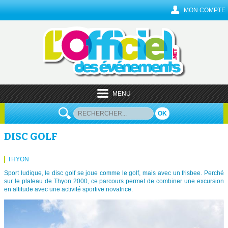
MON COMPTE
MENU
OK
DISC GOLF
THYON
Sport ludique, le disc golf se joue comme le golf, mais avec un frisbee. Perché
sur le plateau de Thyon 2000, ce parcours permet de combiner une excursion
en altitude avec une activité sportive novatrice.