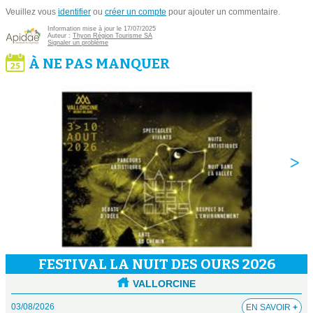
Veuillez vous
identifier
ou
créer un compte
pour ajouter un commentaire.
Information mise à jour le 17/07/2025
Auteur :
Thyon Région Tourisme SA
Signaler un problème
À NE PAS MANQUER
FESTIVAL LA NUIT DES OURS 2026
VALLORCINE
03/08/2026
EN SAVOIR
+