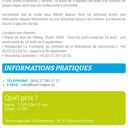
D’une durée d’environ 2 heures, ce tracé de 9 paniers est doté d'un espace de
pique-nique ainsi que de restaurants à proximité.
Accessible par la route (bus officiel depuis Sion ou véhicule privé), par
télécabine depuis Veysonnaz ou par télésiège depuis les collons. Le départ se
trouve à gauche du tipi.
Location des disques :
• Place de jeux de l'étang, Thyon 2000 - Tous les jours jusqu'au 18 août - Les
week-ends du 24 août au 8 septembre.
• Restaurant La Combyre, au sommet de la télécabine de Veysonnaz t. +41
(0)79 221 63 53 - jusqu'à la fin septembre
• Veysonnaz tourisme t. +41(0) 27 207 10 53
INFORMATIONS PRATIQUES
TÉLÉPHONE :
0041 27 281 27 27
E-MAIL :
info@thyon-region.ch
Quel prix ?
Adulte : 7 CHF (Dès 12 ans)
Enfant : 5 CHF.
Tarif groupe (dès 15 personnes) : 4CHF (adulte et enfant).