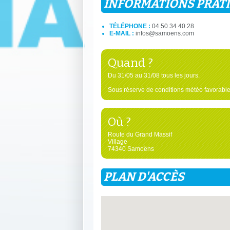
INFORMATIONS PRAT
TÉLÉPHONE :
04 50 34 40 28
E-MAIL :
infos@samoens.com
Quand ?
Du 31/05 au 31/08 tous les jours.
Sous réserve de conditions météo favorable
Où ?
Route du Grand Massif
Village
74340 Samoëns
PLAN D'ACCÈS