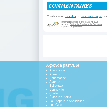
COMMENTAIRES
Veuillez vous
identifier
ou
créer un compte
pou
Information mise à jour le 29/04/2026
Auteur :
Office de Tourisme de Samoëns
Signaler un problème
Agenda par ville
Abondance
Annecy
Annemasse
Avoriaz
Bellevaux
Bonneville
Châtel
Évian-les-Bains
La Chapelle-d'Abondance
Les Gets