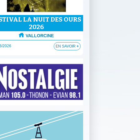
STIVAL LA NUIT DES OURS
FÊTE DES GUI
2026
CHAMONIX-MO
VALLORCINE
12/08/2026
8/2026
EN SAVOIR
+