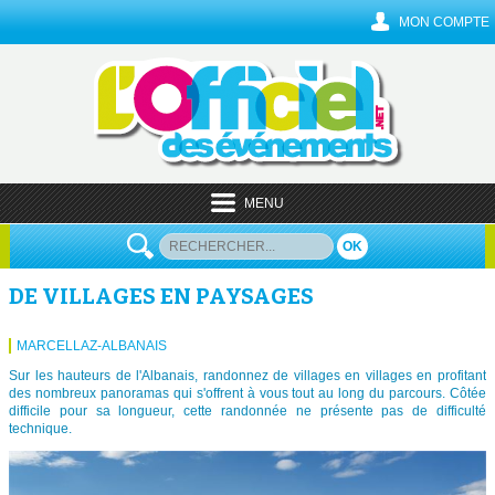
MON COMPTE
MENU
OK
DE VILLAGES EN PAYSAGES
MARCELLAZ-ALBANAIS
Sur les hauteurs de l'Albanais, randonnez de villages en villages en profitant
des nombreux panoramas qui s'offrent à vous tout au long du parcours. Côtée
difficile pour sa longueur, cette randonnée ne présente pas de difficulté
technique.