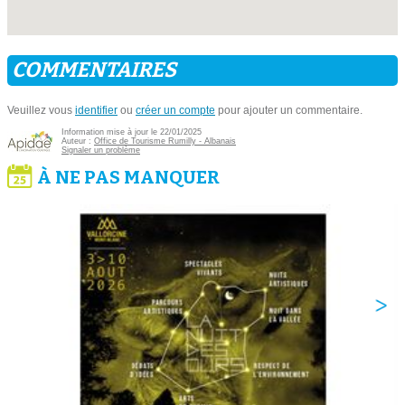
COMMENTAIRES
Veuillez vous
identifier
ou
créer un compte
pour ajouter un commentaire.
Information mise à jour le 22/01/2025
Auteur :
Office de Tourisme Rumilly - Albanais
Signaler un problème
À NE PAS MANQUER