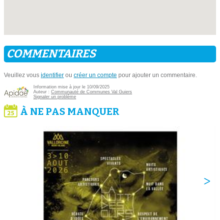
COMMENTAIRES
Veuillez vous
identifier
ou
créer un compte
pour ajouter un commentaire.
Information mise à jour le 10/09/2025
Auteur :
Communauté de Communes Val Guiers
Signaler un problème
À NE PAS MANQUER