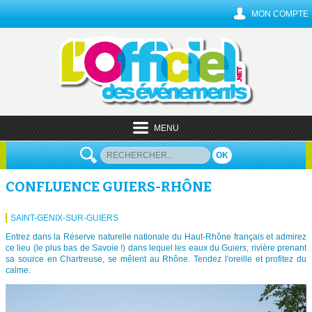
MON COMPTE
MENU
OK
CONFLUENCE GUIERS-RHÔNE
SAINT-GENIX-SUR-GUIERS
Entrez dans la Réserve naturelle nationale du Haut-Rhône français et admirez
ce lieu (le plus bas de Savoie !) dans lequel les eaux du Guiers, rivière prenant
sa source en Chartreuse, se mêlent au Rhône. Tendez l'oreille et profitez du
calme.