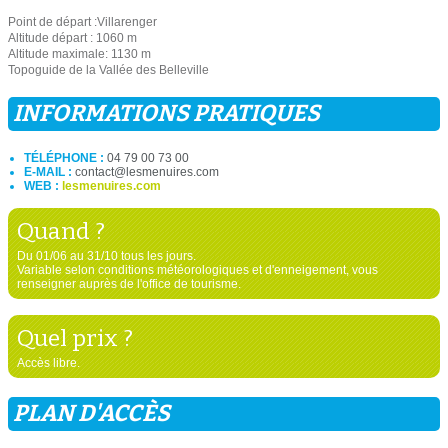
Point de départ :Villarenger
Altitude départ : 1060 m
Altitude maximale: 1130 m
Topoguide de la Vallée des Belleville
INFORMATIONS PRATIQUES
TÉLÉPHONE :
04 79 00 73 00
E-MAIL :
contact@lesmenuires.com
WEB :
lesmenuires.com
Quand ?
Du 01/06 au 31/10 tous les jours.
Variable selon conditions météorologiques et d'enneigement, vous
renseigner auprès de l'office de tourisme.
Quel prix ?
Accès libre.
PLAN D'ACCÈS