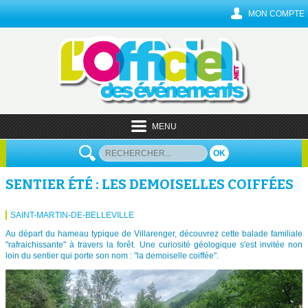
MON COMPTE
MENU
OK
SENTIER ÉTÉ : LES DEMOISELLES COIFFÉES
SAINT-MARTIN-DE-BELLEVILLE
Au départ du hameau typique de Villarenger, découvrez cette balade familiale
"rafraichissante" à travers la forêt. Une curiosité géologique s'est invitée non
loin du sentier qui porte son nom : "la demoiselle coiffée".