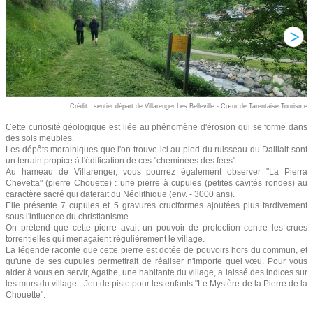
Crédit : sentier départ de Villarenger Les Belleville - Cœur de Tarentaise Tourisme
Cette curiosité géologique est liée au phénomène d'érosion qui se forme dans
des sols meubles.
Les dépôts morainiques que l'on trouve ici au pied du ruisseau du Daillait sont
un terrain propice à l'édification de ces "cheminées des fées".
Au hameau de Villarenger, vous pourrez également observer "La Pierra
Chevetta" (pierre Chouette) : une pierre à cupules (petites cavités rondes) au
caractère sacré qui daterait du Néolithique (env. - 3000 ans).
Elle présente 7 cupules et 5 gravures cruciformes ajoutées plus tardivement
sous l'influence du christianisme.
On prétend que cette pierre avait un pouvoir de protection contre les crues
torrentielles qui menaçaient régulièrement le village.
La légende raconte que cette pierre est dotée de pouvoirs hors du commun, et
qu'une de ses cupules permettrait de réaliser n'importe quel vœu. Pour vous
aider à vous en servir, Agathe, une habitante du village, a laissé des indices sur
les murs du village : Jeu de piste pour les enfants "Le Mystère de la Pierre de la
Chouette".