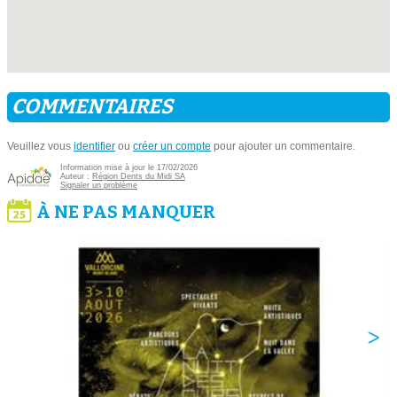
COMMENTAIRES
Veuillez vous
identifier
ou
créer un compte
pour ajouter un commentaire.
Information mise à jour le 17/02/2026
Auteur :
Région Dents du Midi SA
Signaler un problème
À NE PAS MANQUER