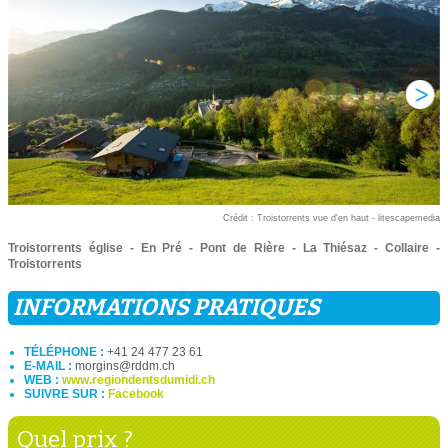
Crédit : Troistorrents vue d'en haut - litescapemedia
Troistorrents église - En Pré - Pont de Rière - La Thiésaz - Collaire -
Troistorrents
INFORMATIONS PRATIQUES
TÉLÉPHONE :
+41 24 477 23 61
E-MAIL :
morgins@rddm.ch
WEB :
www.regiondentsdumidi.ch
SUIVRE SUR :
Facebook
Quel prix ?