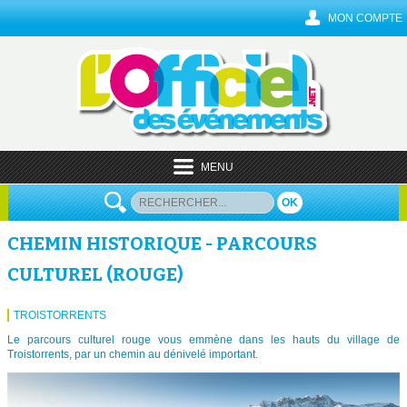
MON COMPTE
MENU
OK
CHEMIN HISTORIQUE - PARCOURS
CULTUREL (ROUGE)
TROISTORRENTS
Le parcours culturel rouge vous emmène dans les hauts du village de
Troistorrents, par un chemin au dénivelé important.