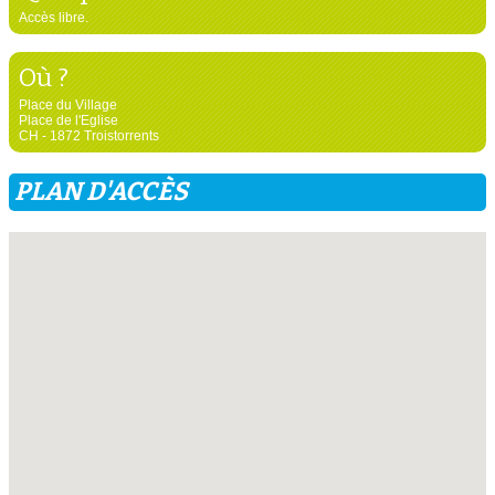
Accès libre.
Où ?
Place du Village
Place de l'Eglise
CH - 1872 Troistorrents
PLAN D'ACCÈS