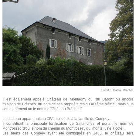
Crédit : Château Breches
Il est également appelé Château de Montagny ou "du Baron" ou encore
"Maison de Brêches" du nom de ses propriétaires du XIXème siècle ; mais plus
communément on le nomme "Château Brêches".
Le château appartenait au XIVème siècle à la famille de Compey.
Il constituait la principale fortification de Sallanches et portait le nom de
Montrosset (d'où le nom du chemin du Montrossey qui monte juste à côté).
Les biens des Compey ayant été confisqués en 1486, le château sera