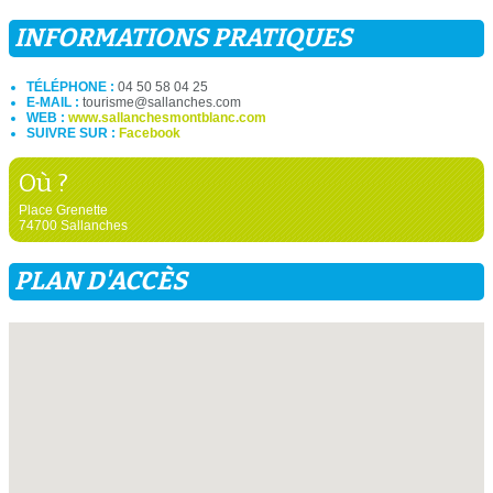
INFORMATIONS PRATIQUES
TÉLÉPHONE :
04 50 58 04 25
E-MAIL :
tourisme@sallanches.com
WEB :
www.sallanchesmontblanc.com
SUIVRE SUR :
Facebook
Où ?
Place Grenette
74700 Sallanches
PLAN D'ACCÈS