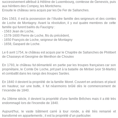
successivement attribué à Hélène de Luxembourg, comtesse de Genevois, puis
aux héritiers des Compey, les Montchenu.
Ensuite le château sera acquis par les De Fer de Sallanches.
Dès 1563, il est la possession de l’illustre famille des seigneurs et des comtes
de Loche de Montagny. Avant la révolution, il y eut quatre membres de cette
famille qui furent baillis du Faucigny :
- 1563 Jean de Loche,
- 1578-1600 Pierre de Loche, fils du précédent,
- 1650 François de Loche, seigneur de Montagny
- 1658, Gaspard de Loche.
Le 6 avril 1754, le château est acquis par le Chapitre de Sallanches de Philibert
de Chasseys et Georgine de Menthon de Choulex
En 1793, le château fut démantelé en partie par les troupes françaises car son
propriétaire, le Comte De Loche, prit part à la bataille de Miribel (voir St-Martin)
et combattit dans les rangs des troupes Sardes.
En 1840 il devient la propriété de la famille Moret. Couvert en ardoises et placé
en hauteur, sur une butte, il fut néanmoins brûlé dès le commencement de
l’incendie de 1840.
Au 19ème siècle, il devient la propriété d'une famille Brêches mais il a été très
endommagé lors de l'incendie de 1840.
Aujourd'hui, le vaste bâtiment carré à tour ronde, a été très remanié et
transformé en appartements ; il est la propriété d’un particulier.