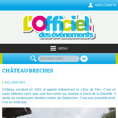
MON COMPTE
MENU
OK
CHÂTEAU BRECHES
SALLANCHES
Château construit en 1561 et appelé initialement la «Tour de Fer». C’est un
vaste bâtiment carré avec une tour ronde qui domine la place de la Grenette. Il
abrita de nombreuses familles nobles de Sallanches. C'est une propriété privé,
il ne se visite pas.