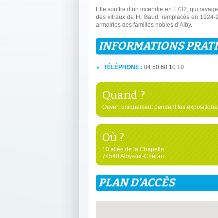
Elle souffre d’un incendie en 1732, qui ravage 
des vitraux de H. Baud, remplacés en 1924-25
armoiries des familles nobles d’Alby.
INFORMATIONS PRAT
TÉLÉPHONE :
04 50 68 10 10
Quand ?
Ouvert uniquement pendant les expositions
Où ?
10 allée de la Chapelle
74540 Alby-sur-Chéran
PLAN D'ACCÈS