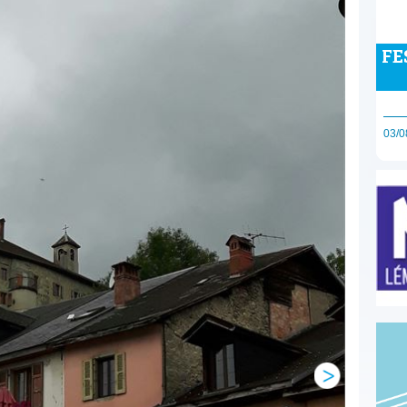
FE
03/0