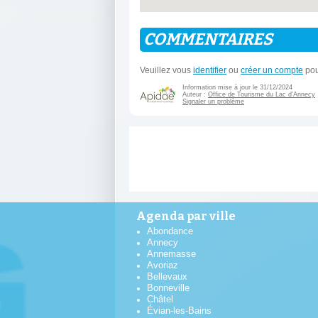
COMMENTAIRES
Veuillez vous
identifier
ou
créer un compte
pou
Information mise à jour le 31/12/2024
Auteur :
Office de Tourisme du Lac d'Annecy
Signaler un problème
Agenda par ville
Abondance
Annecy
Annemasse
Avoriaz
Bellevaux
Bonneville
Châtel
Évian-les-Bains