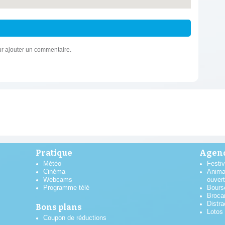
r ajouter un commentaire.
Pratique
Agend
Météo
Festiv
Cinéma
Anima
Webcams
ouver
Programme télé
Bours
Broca
Distra
Bons plans
Lotos
Coupon de réductions