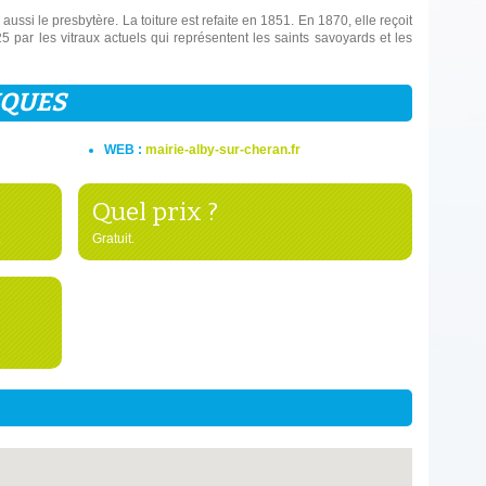
aussi le presbytère. La toiture est refaite en 1851. En 1870, elle reçoit
 par les vitraux actuels qui représentent les saints savoyards et les
IQUES
WEB :
mairie-alby-sur-cheran.fr
Quel prix ?
.
Gratuit.