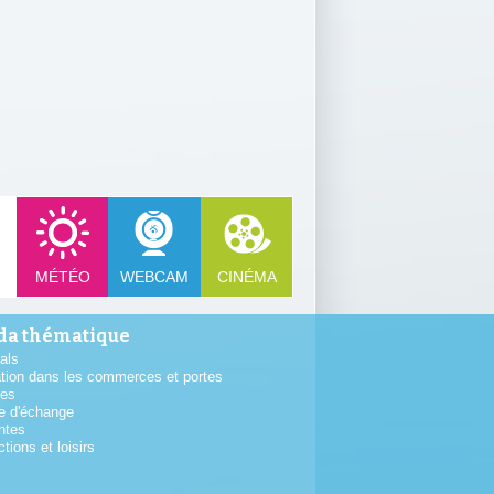
MÉTÉO
WEBCAM
CINÉMA
a thématique
als
tion dans les commerces et portes
tes
e d'échange
ntes
ctions et loisirs