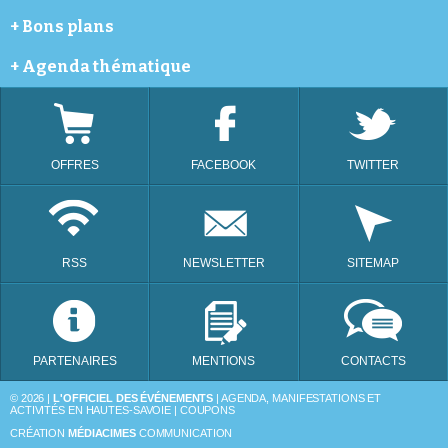
Annemasse
Météo
+
Bons plans
Avoriaz
Cinéma
Bellevaux
Webcams
Coupon de réductions
+
Agenda thématique
Bonneville
Programme télé
Châtel
Festivals
Évian-les-Bains
Animation dans les commerces et portes ouvertes
La Chapelle-d'Abondance
Bourse d'échange
Les Gets
Brocantes
OFFRES
FACEBOOK
TWITTER
Morzine
Distractions et loisirs
Saint-Julien-en-Genevois
Lotos
Taninges
Thonon-les-Bains
RSS
NEWSLETTER
SITEMAP
PARTENAIRES
MENTIONS
CONTACTS
© 2026 |
L'OFFICIEL DES ÉVÉNEMENTS
| AGENDA, MANIFESTATIONS ET
ACTIVITÉS EN HAUTES-SAVOIE | COUPONS
CRÉATION
MÉDIACIMES
COMMUNICATION