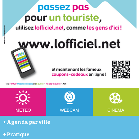
MÉTÉO
WEBCAM
CINÉMA
+
Agenda par ville
Abondance
+
Pratique
Annecy