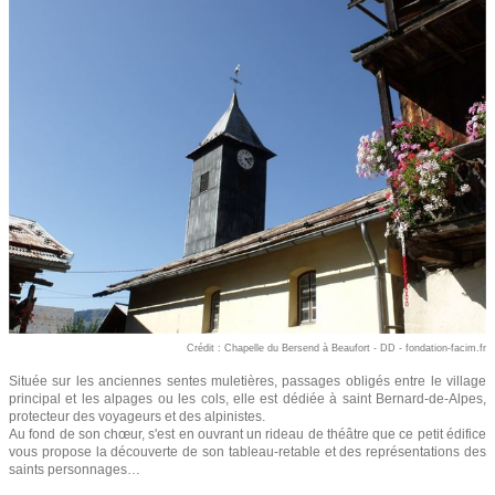
Crédit : Chapelle du Bersend à Beaufort - DD - fondation-facim.fr
Située sur les anciennes sentes muletières, passages obligés entre le village
principal et les alpages ou les cols, elle est dédiée à saint Bernard-de-Alpes,
protecteur des voyageurs et des alpinistes.
Au fond de son chœur, s'est en ouvrant un rideau de théâtre que ce petit édifice
vous propose la découverte de son tableau-retable et des représentations des
saints personnages…