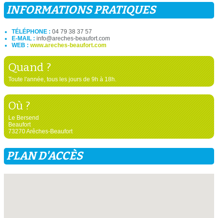
INFORMATIONS PRATIQUES
TÉLÉPHONE :
04 79 38 37 57
E-MAIL :
info@areches-beaufort.com
WEB :
www.areches-beaufort.com
Quand ?
Toute l'année, tous les jours de 9h à 18h.
Où ?
Le Bersend
Beaufort
73270 Arêches-Beaufort
PLAN D'ACCÈS