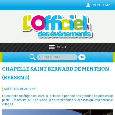
MON COMPTE
MENU
OK
CHAPELLE SAINT BERNARD DE MENTHON
(BERSEND)
ARÊCHES-BEAUFORT
La chapelle fut érigée en 1624, à la fin de la période des grandes épidémies de
peste… et résista, au XXe siècle, à deux incendies successifs qui touchèrent le
village !