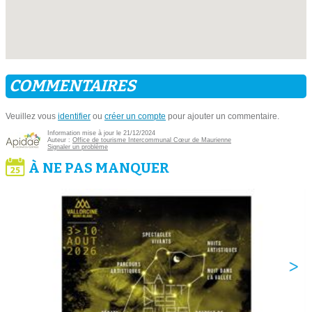
COMMENTAIRES
Veuillez vous
identifier
ou
créer un compte
pour ajouter un commentaire.
Information mise à jour le 21/12/2024
Auteur :
Office de tourisme Intercommunal Cœur de Maurienne
Signaler un problème
À NE PAS MANQUER