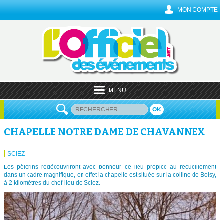
MON COMPTE
MENU
OK
CHAPELLE NOTRE DAME DE CHAVANNEX
SCIEZ
Les pèlerins redécouvriront avec bonheur ce lieu propice au recueillement
dans un cadre magnifique, en effet la chapelle est située sur la colline de Boisy,
à 2 kilomètres du chef-lieu de Sciez.