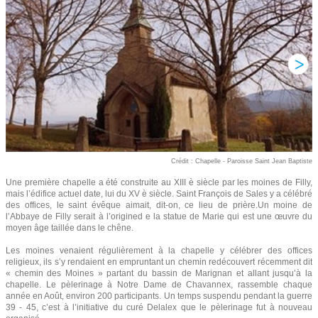
Crédit : Chapelle - Paroisse Saint Jean Baptiste
Une première chapelle a été construite au XIII è siècle par les moines de Filly,
mais l’édifice actuel date, lui du XV è siècle. Saint François de Sales y a célébré
des offices, le saint évêque aimait, dit-on, ce lieu de prière.Un moine de
l’Abbaye de Filly serait à l’origined e la statue de Marie qui est une œuvre du
moyen âge taillée dans le chêne.
Les moines venaient régulièrement à la chapelle y célébrer des offices
religieux, ils s’y rendaient en empruntant un chemin redécouvert récemment dit
« chemin des Moines » partant du bassin de Marignan et allant jusqu’à la
chapelle. Le pèlerinage à Notre Dame de Chavannex, rassemble chaque
année en Août, environ 200 participants. Un temps suspendu pendant la guerre
39 - 45, c’est à l’initiative du curé Delalex que le pèlerinage fut à nouveau