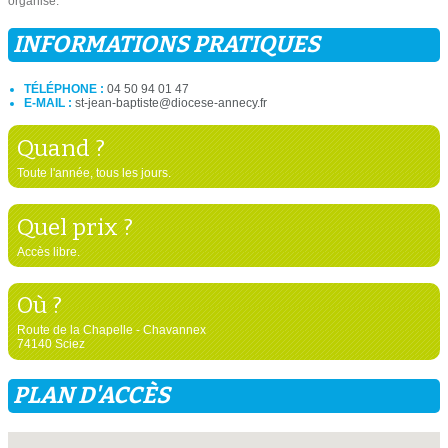
organisé.
INFORMATIONS PRATIQUES
TÉLÉPHONE :
04 50 94 01 47
E-MAIL :
st-jean-baptiste@diocese-annecy.fr
Quand ?
Toute l'année, tous les jours.
Quel prix ?
Accès libre.
Où ?
Route de la Chapelle - Chavannex
74140 Sciez
PLAN D'ACCÈS