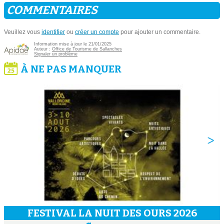
COMMENTAIRES
Veuillez vous
identifier
ou
créer un compte
pour ajouter un commentaire.
Information mise à jour le 21/01/2025
Auteur :
Office de Tourisme de Sallanches
Signaler un problème
À NE PAS MANQUER
FESTIVAL LA NUIT DES OURS 2026