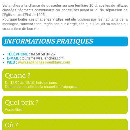
Sallanches a la chance de posséder sur son territoire 10 chapelles de village,
classées bâtiments communaux car construites avant la loi de séparation de
l'Eglise et de l'Etat de 1905.
Pourquoi toutes ces chapelles ? Elles ont été voulues par les habitants de la
montagne, souvent encouragés par leur clergé, afin que Dieu ait sa maison au
cœur même de leur vie.
INFORMATIONS PRATIQUES
TÉLÉPHONE :
04 50 58 04 25
E-MAIL :
tourisme@sallanches.com
WEB :
www.sallanchesmontblanc.com
Quand ?
Du 15/04 au 15/10, tous les jours.
Demander les clés de la chapelle à l'alpagiste.
Quel prix ?
Accès libre.
Où ?