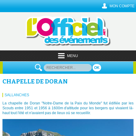
MON COMPTE
MENU
OK
CHAPELLE DE DORAN
SALLANCHES
La chapelle de Doran "Notre-Dame de la Paix du Monde" fut édifiée par les
Scouts entre 1951 et 1956 à 1600m d'altitude pour les bergers qui vivaient là-
haut tout l'été et n'avaient pas de lieux où se recueillir.