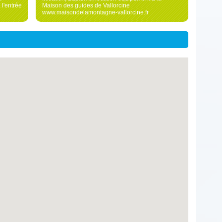
 l'entrée
Maison des guides de Vallorcine
www.maisondelamontagne-vallorcine.fr