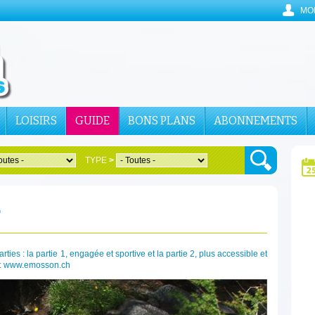
MO
LOISIRS
GUIDE
BONS PLANS
ABONNEMENTS
TYPE
>
E
ties : la partie 1, engagée et sportive et la partie 2, plus accessible et
té : www.emosson.ch