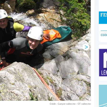
FE
03/0
Crédit : Canyon vallorcine - OT vallorcine