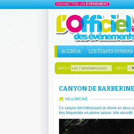
SOUMETTRE UN
ÉVÉNEMENT
AGENDA
LES ÉTAPES SYMPAS
DATE
>
LIEU
>
CANYON DE BARBERIN
VALLORCINE
Ce canyon fort intéressant se divise en deux par
très fréquentée en pleine saison. Info sécuri