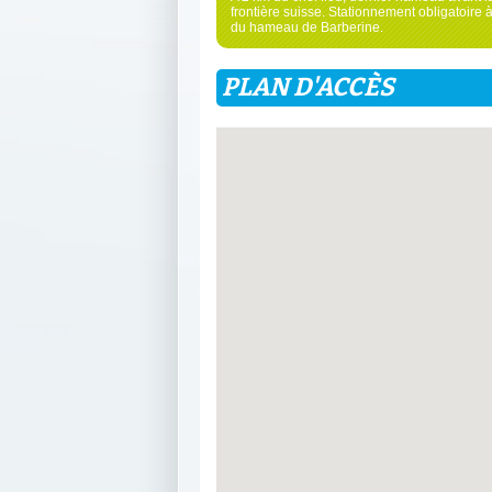
frontière suisse. Stationnement obligatoire à
du hameau de Barberine.
PLAN D'ACCÈS