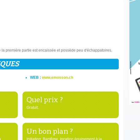
 la première partie est encaissée et possède peu d'échappatoires.
IQUES
WEB :
www.emosson.ch
Quel prix ?
Gratuit.
Un bon plan ?
a
Initiation, Baptême, location équipement à la