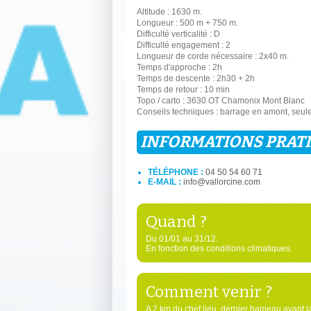
Altitude : 1630 m.
Longueur : 500 m + 750 m.
Difficulté verticalité : D
Difficulté engagement : 2
Longueur de corde nécessaire : 2x40 m.
Temps d'approche : 2h
Temps de descente : 2h30 + 2h
Temps de retour : 10 min
Topo / carto : 3630 OT Chamonix Mont Blanc
Conseils techniques : barrage en amont, seule
INFORMATIONS PRAT
TÉLÉPHONE :
04 50 54 60 71
E-MAIL :
info@vallorcine.com
Quand ?
Du 01/01 au 31/12.
En fonction des conditions climatiques.
Comment venir ?
A 2 km du chef lieu, dernier hameau avant l