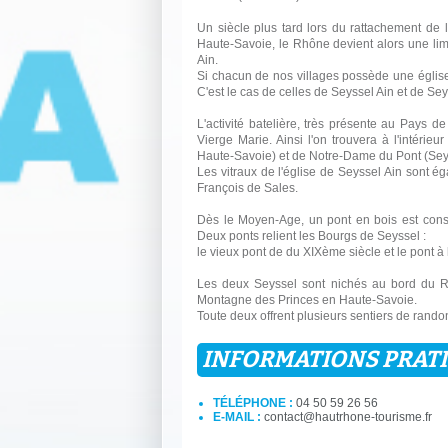
Un siècle plus tard lors du rattachement de 
Haute-Savoie, le Rhône devient alors une li
Ain.
Si chacun de nos villages possède une église,
C'est le cas de celles de Seyssel Ain et de S
L'activité batelière, très présente au Pays 
Vierge Marie. Ainsi l'on trouvera à l'intéri
Haute-Savoie) et de Notre-Dame du Pont (Seys
Les vitraux de l'église de Seyssel Ain sont ég
François de Sales.
Dès le Moyen-Age, un pont en bois est const
Deux ponts relient les Bourgs de Seyssel :
le vieux pont de du XIXème siècle et le pont à
Les deux Seyssel sont nichés au bord du R
Montagne des Princes en Haute-Savoie.
Toute deux offrent plusieurs sentiers de rand
INFORMATIONS PRAT
TÉLÉPHONE :
04 50 59 26 56
E-MAIL :
contact@hautrhone-tourisme.fr