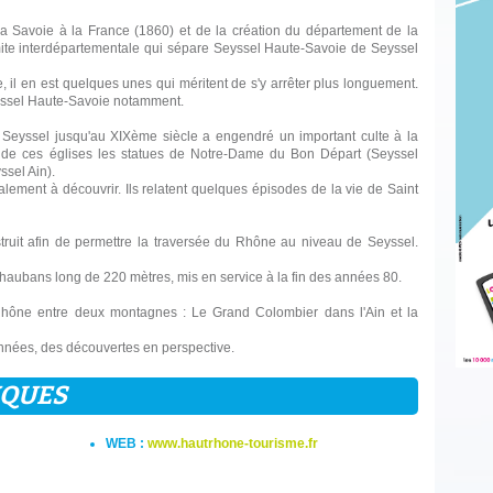
la Savoie à la France (1860) et de la création du département de la
mite interdépartementale qui sépare Seyssel Haute-Savoie de Seyssel
 il en est quelques unes qui méritent de s'y arrêter plus longuement.
eyssel Haute-Savoie notamment.
de Seyssel jusqu'au XIXème siècle a engendré un important culte à la
eur de ces églises les statues de Notre-Dame du Bon Départ (Seyssel
sel Ain).
alement à découvrir. Ils relatent quelques épisodes de la vie de Saint
ruit afin de permettre la traversée du Rhône au niveau de Seyssel.
 haubans long de 220 mètres, mis en service à la fin des années 80.
hône entre deux montagnes : Le Grand Colombier dans l'Ain et la
onnées, des découvertes en perspective.
IQUES
WEB :
www.hautrhone-tourisme.fr