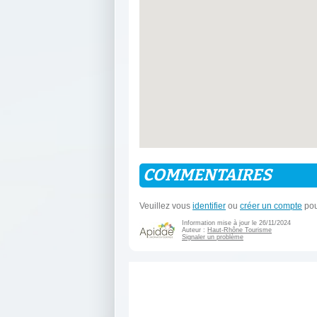
COMMENTAIRES
Veuillez vous
identifier
ou
créer un compte
pou
Information mise à jour le 26/11/2024
Auteur :
Haut-Rhône Tourisme
Signaler un problème