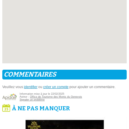
COMMENTAIRES
Veuillez vous
identifier
ou
créer un compte
pour ajouter un commentaire.
Information mise à jour le 22/02/2025
Auteur :
Office de Tourisme des Monts du Genevois
Signaler un problème
À NE PAS MANQUER