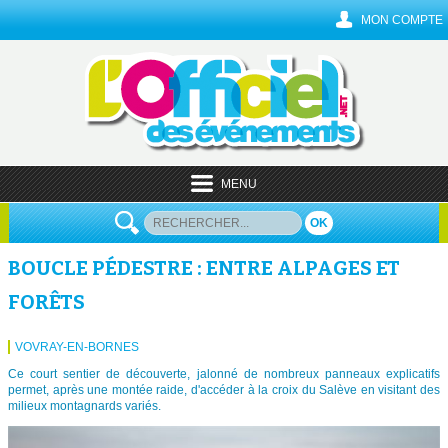
MON COMPTE
MENU
OK
BOUCLE PÉDESTRE : ENTRE ALPAGES ET
FORÊTS
VOVRAY-EN-BORNES
Ce court sentier de découverte, jalonné de nombreux panneaux explicatifs
permet, après une montée raide, d'accéder à la croix du Salève en visitant des
milieux montagnards variés.