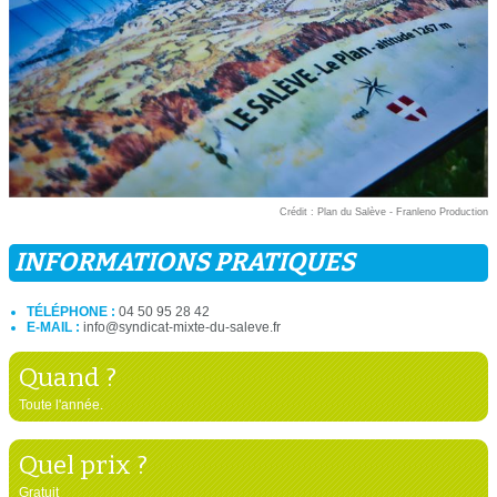
Crédit : Plan du Salève - Franleno Production
INFORMATIONS PRATIQUES
TÉLÉPHONE :
04 50 95 28 42
E-MAIL :
info@syndicat-mixte-du-saleve.fr
Quand ?
Toute l'année.
Quel prix ?
Gratuit