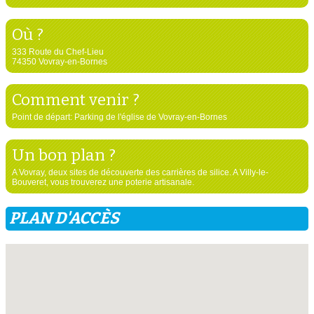
Où ?
333 Route du Chef-Lieu
74350 Vovray-en-Bornes
Comment venir ?
Point de départ: Parking de l'église de Vovray-en-Bornes
Un bon plan ?
A Vovray, deux sites de découverte des carrières de silice. A Villy-le-
Bouveret, vous trouverez une poterie artisanale.
PLAN D'ACCÈS