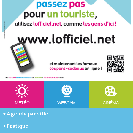
MÉTÉO
WEBCAM
CINÉMA
+
Agenda par ville
Abondance
+
Pratique
Annecy