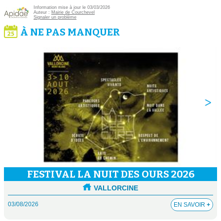
Information mise à jour le 03/03/2026
Auteur :
Mairie de Courchevel
Signaler un problème
À NE PAS MANQUER
FESTIVAL LA NUIT DES OURS 2026
VALLORCINE
03/08/2026
EN SAVOIR
+