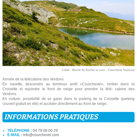
Crédit : Boucle du Rocher la Loze - Courchevel Tourisme
Arrivée de la télécabine des Verdons
En navette, descendre au terminus arrêt «Courchevel», rentrer dans la
Croisette et rejoindre le front de neige pour prendre la télé- cabine des
Verdons.
En voiture, possibilité de se garer dans le parking de la Croisette (parking
couvert gratuit en été) et accéder directement au front de neige.
INFORMATIONS PRATIQUES
TÉLÉPHONE :
04 79 08 00 29
E-MAIL :
info@courchevel.com