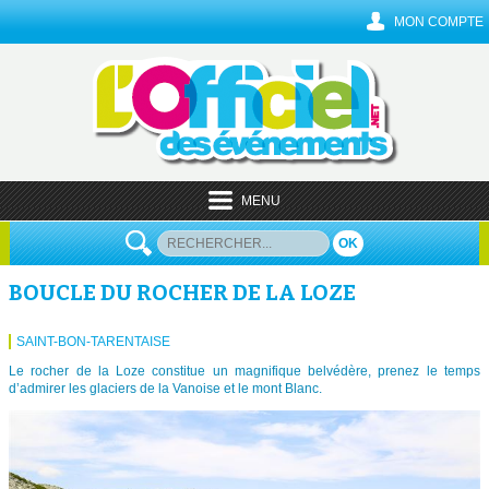
MON COMPTE
MENU
OK
BOUCLE DU ROCHER DE LA LOZE
SAINT-BON-TARENTAISE
Le rocher de la Loze constitue un magnifique belvédère, prenez le temps
d’admirer les glaciers de la Vanoise et le mont Blanc.