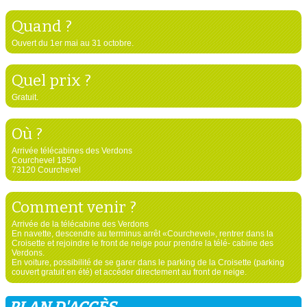
Quand ?
Ouvert du 1er mai au 31 octobre.
Quel prix ?
Gratuit.
Où ?
Arrivée télécabines des Verdons
Courchevel 1850
73120 Courchevel
Comment venir ?
Arrivée de la télécabine des Verdons
En navette, descendre au terminus arrêt «Courchevel», rentrer dans la
Croisette et rejoindre le front de neige pour prendre la télé- cabine des
Verdons.
En voiture, possibilité de se garer dans le parking de la Croisette (parking
couvert gratuit en été) et accéder directement au front de neige.