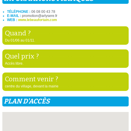
TÉLÉPHONE :
06 08 00 43 78
E-MAIL :
promotion@arlysere.fr
WEB :
www.lebeaufortain.com
Quand ?
Du 01/06 au 01/11.
Quel prix ?
Accès libre.
Comment venir ?
centre du village, devant la mairie
PLAN D'ACCÈS