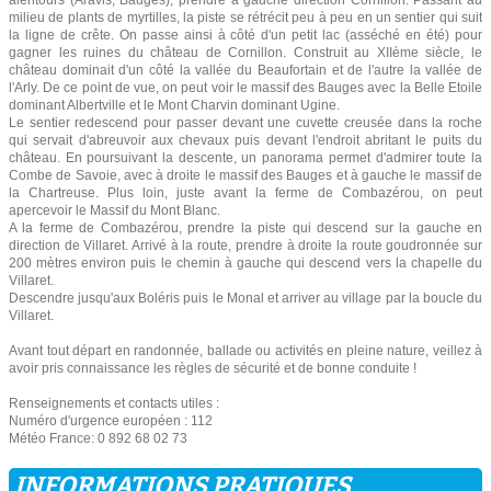
alentours (Aravis, Bauges), prendre à gauche direction Cornillon. Passant au
milieu de plants de myrtilles, la piste se rétrécit peu à peu en un sentier qui suit
la ligne de crête. On passe ainsi à côté d'un petit lac (asséché en été) pour
gagner les ruines du château de Cornillon. Construit au XIIème siècle, le
château dominait d'un côté la vallée du Beaufortain et de l'autre la vallée de
l'Arly. De ce point de vue, on peut voir le massif des Bauges avec la Belle Etoile
dominant Albertville et le Mont Charvin dominant Ugine.
Le sentier redescend pour passer devant une cuvette creusée dans la roche
qui servait d'abreuvoir aux chevaux puis devant l'endroit abritant le puits du
château. En poursuivant la descente, un panorama permet d'admirer toute la
Combe de Savoie, avec à droite le massif des Bauges et à gauche le massif de
la Chartreuse. Plus loin, juste avant la ferme de Combazérou, on peut
apercevoir le Massif du Mont Blanc.
A la ferme de Combazérou, prendre la piste qui descend sur la gauche en
direction de Villaret. Arrivé à la route, prendre à droite la route goudronnée sur
200 mètres environ puis le chemin à gauche qui descend vers la chapelle du
Villaret.
Descendre jusqu'aux Boléris puis le Monal et arriver au village par la boucle du
Villaret.
Avant tout départ en randonnée, ballade ou activités en pleine nature, veillez à
avoir pris connaissance les règles de sécurité et de bonne conduite !
Renseignements et contacts utiles :
Numéro d'urgence européen : 112
Météo France: 0 892 68 02 73
INFORMATIONS PRATIQUES