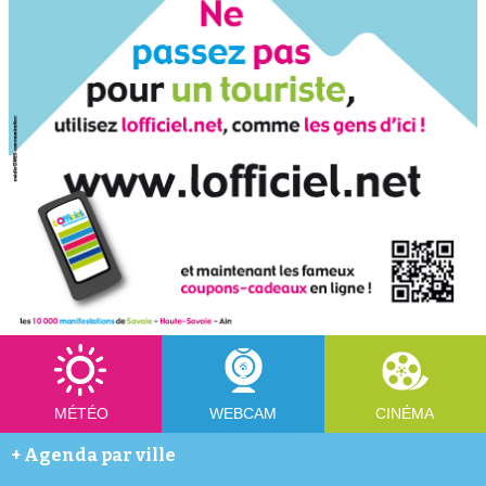
MÉTÉO
WEBCAM
CINÉMA
+
Agenda par ville