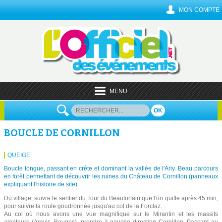
MON COMPTE
MENU
OK
BOUCLE DE CORNILLON
QUEIGE
Boucle longue, passant en crête et dominant la vallée de l'Arly. Beau parcours
en forêt permettant de découvrir les ruines du Château de Cornillon (panneaux
expliquant l'histoire de site).
Du village, suivre le sentier du Tour du Beaufortain que l'on quitte après 45 min,
pour suivre la route goudronnée jusqu'au col de la Forclaz.
Au col où nous avons une vue magnifique sur le Mirantin et les massifs