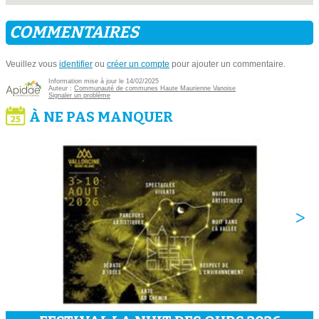
COMMENTAIRES
Veuillez vous
identifier
ou
créer un compte
pour ajouter un commentaire.
Information mise à jour le 14/02/2025
Auteur :
Communauté de communes Haute Maurienne Vanoise
Signaler un problème
À NE PAS MANQUER