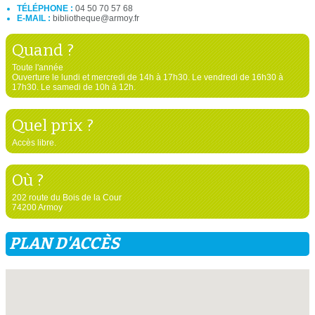
TÉLÉPHONE :
04 50 70 57 68
E-MAIL :
bibliotheque@armoy.fr
Quand ?
Toute l'année
Ouverture le lundi et mercredi de 14h à 17h30. Le vendredi de 16h30 à
17h30. Le samedi de 10h à 12h.
Quel prix ?
Accès libre.
Où ?
202 route du Bois de la Cour
74200 Armoy
PLAN D'ACCÈS