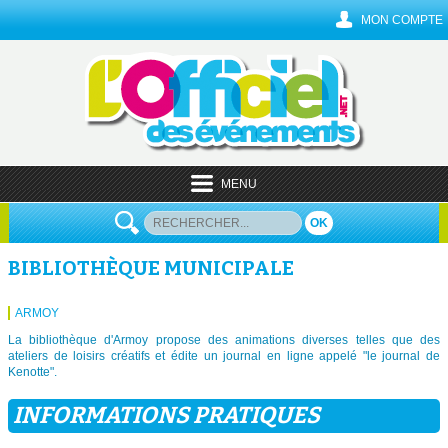
MON COMPTE
MENU
OK
BIBLIOTHÈQUE MUNICIPALE
ARMOY
La bibliothèque d'Armoy propose des animations diverses telles que des
ateliers de loisirs créatifs et édite un journal en ligne appelé "le journal de
Kenotte".
INFORMATIONS PRATIQUES