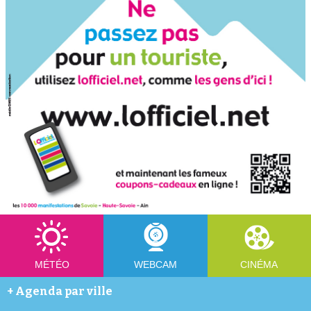
MÉTÉO
WEBCAM
CINÉMA
+
Agenda par ville