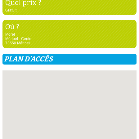
Quel prix ?
Gratuit.
Où ?
Morel
Méribel - Centre
73550 Méribel
PLAN D'ACCÈS