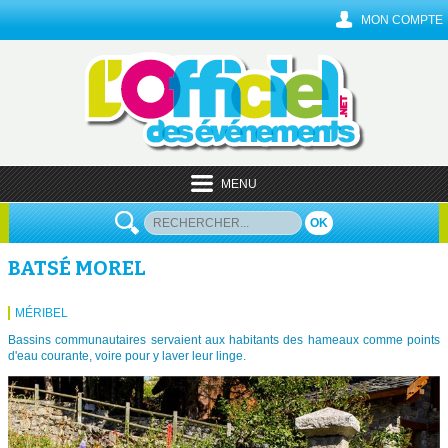
MON COMPTE
MENU
OK
BATSÉ MOREL
MÉRIBEL
Bassins communautaires servaient aux habitants des hameaux comme points
d'eau courante, voire pour y laver leur linge.