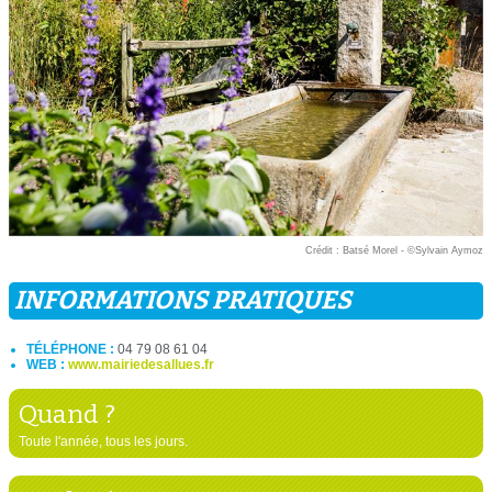
Crédit : Batsé Morel - ©Sylvain Aymoz
INFORMATIONS PRATIQUES
TÉLÉPHONE :
04 79 08 61 04
WEB :
www.mairiedesallues.fr
Quand ?
Toute l'année, tous les jours.