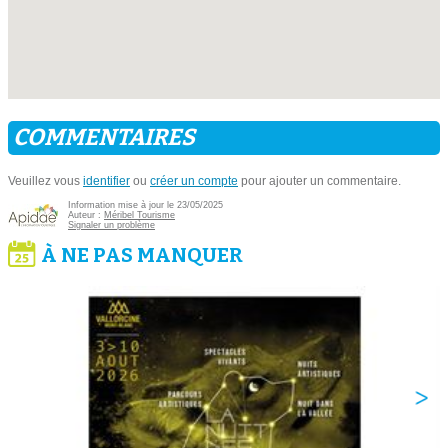
COMMENTAIRES
Veuillez vous
identifier
ou
créer un compte
pour ajouter un commentaire.
Information mise à jour le 23/05/2025
Auteur :
Méribel Tourisme
Signaler un problème
À NE PAS MANQUER