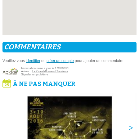
COMMENTAIRES
Veuillez vous
identifier
ou
créer un compte
pour ajouter un commentaire.
Information mise à jour le 17/03/2026
Auteur :
Le Grand-Bornand Tourisme
Signaler un problème
À NE PAS MANQUER