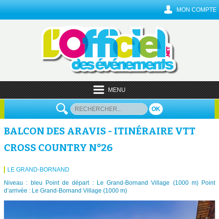
MON COMPTE
MENU
OK
BALCON DES ARAVIS - ITINÉRAIRE VTT
CROSS COUNTRY N°26
LE GRAND-BORNAND
Niveau : bleu Point de départ : Le Grand-Bornand Village (1000 m) Point
d’arrivée : Le Grand-Bornand Village (1000 m)