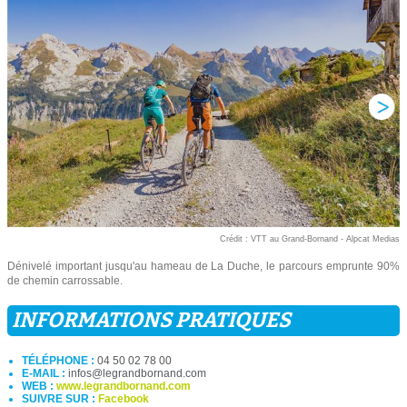
Crédit : VTT au Grand-Bornand - Alpcat Medias
Dénivelé important jusqu'au hameau de La Duche, le parcours emprunte 90%
de chemin carrossable.
INFORMATIONS PRATIQUES
TÉLÉPHONE :
04 50 02 78 00
E-MAIL :
infos@legrandbornand.com
WEB :
www.legrandbornand.com
SUIVRE SUR :
Facebook