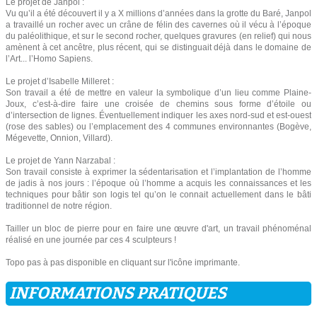
Le projet de Janpol :
Vu qu’il a été découvert il y a X millions d’années dans la grotte du Baré, Janpol
a travaillé un rocher avec un crâne de félin des cavernes où il vécu à l’époque
du paléolithique, et sur le second rocher, quelques gravures (en relief) qui nous
amènent à cet ancêtre, plus récent, qui se distinguait déjà dans le domaine de
l’Art... l’Homo Sapiens.
Le projet d’Isabelle Milleret :
Son travail a été de mettre en valeur la symbolique d’un lieu comme Plaine-
Joux, c’est-à-dire faire une croisée de chemins sous forme d’étoile ou
d’intersection de lignes. Éventuellement indiquer les axes nord-sud et est-ouest
(rose des sables) ou l’emplacement des 4 communes environnantes (Bogève,
Mégevette, Onnion, Villard).
Le projet de Yann Narzabal :
Son travail consiste à exprimer la sédentarisation et l’implantation de l’homme
de jadis à nos jours : l’époque où l’homme a acquis les connaissances et les
techniques pour bâtir son logis tel qu’on le connait actuellement dans le bâti
traditionnel de notre région.
Tailler un bloc de pierre pour en faire une œuvre d'art, un travail phénoménal
réalisé en une journée par ces 4 sculpteurs !
Topo pas à pas disponible en cliquant sur l'icône imprimante.
INFORMATIONS PRATIQUES