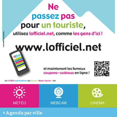
MÉTÉO
WEBCAM
CINÉMA
+
Agenda par ville