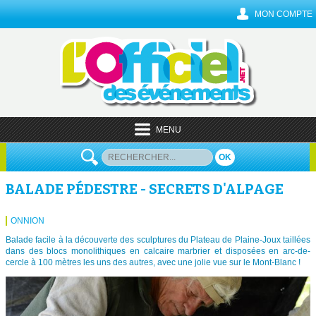
MON COMPTE
MENU
OK
BALADE PÉDESTRE - SECRETS D'ALPAGE
ONNION
Balade facile à la découverte des sculptures du Plateau de Plaine-Joux taillées
dans des blocs monolithiques en calcaire marbrier et disposées en arc-de-
cercle à 100 mètres les uns des autres, avec une jolie vue sur le Mont-Blanc !