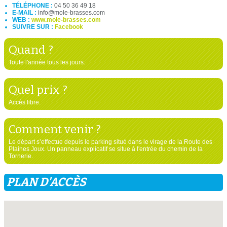
TÉLÉPHONE :
04 50 36 49 18
E-MAIL :
info@mole-brasses.com
WEB :
www.mole-brasses.com
SUIVRE SUR :
Facebook
Quand ?
Toute l'année tous les jours.
Quel prix ?
Accès libre.
Comment venir ?
Le départ s’effectue depuis le parking situé dans le virage de la Route des
Plaines Joux. Un panneau explicatif se situe à l'entrée du chemin de la
Tornerie.
PLAN D'ACCÈS