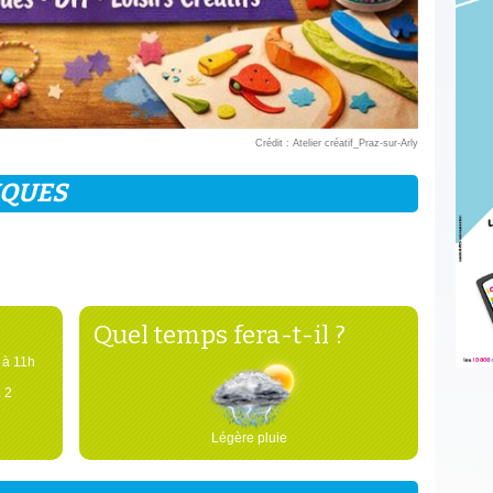
Crédit : Atelier créatif_Praz-sur-Arly
IQUES
Quel temps fera-t-il ?
 à 11h
. 2
Légère pluie