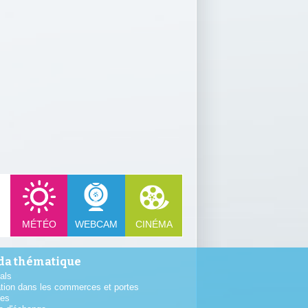
MÉTÉO
WEBCAM
CINÉMA
a thématique
als
tion dans les commerces et portes
tes