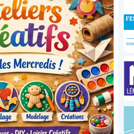
FE
03/0