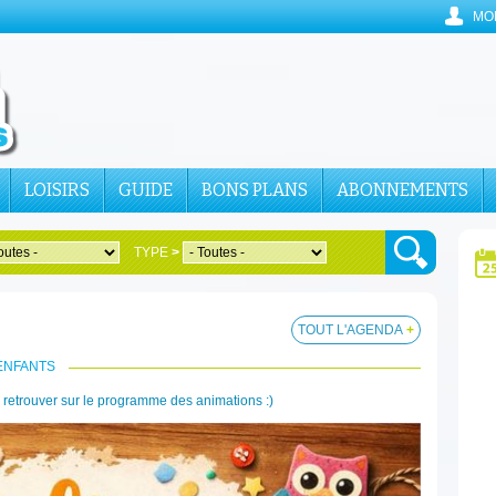
MO
LOISIRS
GUIDE
BONS PLANS
ABONNEMENTS
TYPE
>
TOUT L'AGENDA
+
ENFANTS
 à retrouver sur le programme des animations :)