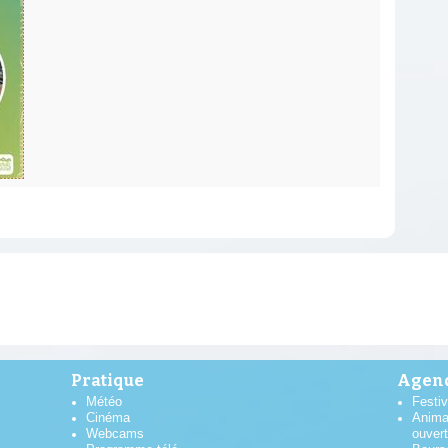
Pratique
Agend
Météo
Festiv
Cinéma
Anima
Webcams
ouver