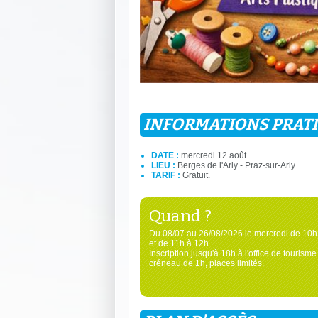
INFORMATIONS PRAT
DATE :
mercredi 12 août
LIEU :
Berges de l'Arly - Praz-sur-Arly
TARIF :
Gratuit.
Quand ?
Du 08/07 au 26/08/2026 le mercredi de 10h
et de 11h à 12h.
Inscription jusqu'à 18h à l'office de tourisme
créneau de 1h, places limités.