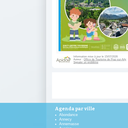
Information mise à jour le 15/07/2026
Auteur :
Office de Tourisme de Praz-sur-Arly
Signaler un problème
Agenda par ville
Abondance
Annecy
Annemasse