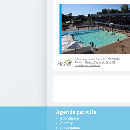
Information mise à jour le 10/07/2026
Auteur :
Région Dents du Midi SA
Signaler un problème
Agenda par ville
Abondance
Annecy
Annemasse