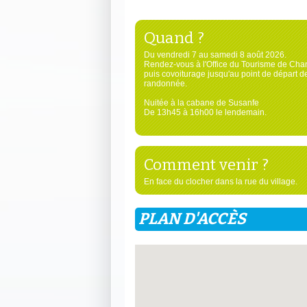
Quand ?
Du vendredi 7 au samedi 8 août 2026.
Rendez-vous à l'Office du Tourisme de Cha
puis covoiturage jusqu'au point de départ de
randonnée.
Nuitée à la cabane de Susanfe
De 13h45 à 16h00 le lendemain.
Comment venir ?
En face du clocher dans la rue du village.
PLAN D'ACCÈS