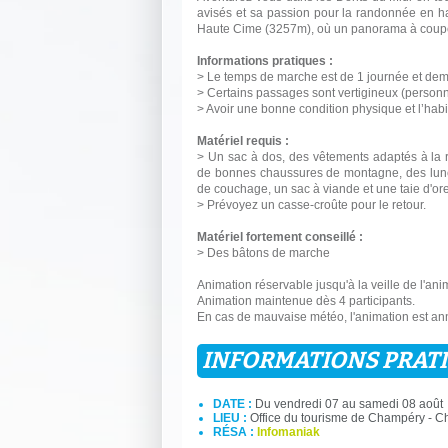
avisés et sa passion pour la randonnée en h
Haute Cime (3257m), où un panorama à couper le
Informations pratiques :
> Le temps de marche est de 1 journée et demi
> Certains passages sont vertigineux (personne
> Avoir une bonne condition physique et l’hab
Matériel requis :
> Un sac à dos, des vêtements adaptés à la 
de bonnes chaussures de montagne, des lunette
de couchage, un sac à viande et une taie d'ore
> Prévoyez un casse-croûte pour le retour.
Matériel fortement conseillé :
> Des bâtons de marche
Animation réservable jusqu'à la veille de l'an
Animation maintenue dès 4 participants.
En cas de mauvaise météo, l'animation est an
INFORMATIONS PRAT
DATE :
Du vendredi 07 au samedi 08 août
LIEU :
Office du tourisme de Champéry - 
RÉSA :
Infomaniak