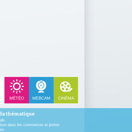
MÉTÉO
WEBCAM
CINÉMA
a thématique
als
tion dans les commerces et portes
tes