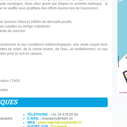
aute montagne. Vous allez gravir par étapes ce sommet mythique : la
 souffle vous gratifiera des efforts fournis lors de l'ascension.
e (environ 20km et 1900m de dénivelé positif).
s sujettes au vertige s'abstenir).
itude de marcher.
randonnée et aux conditions météorologiques, une veste coupe-vent,
s de soleil, de la crème solaire, de l'eau, un ravitaillement, un sac
iller pour la nuit en cabane.
imation 17h00.
nulée.
IQUES
TÉLÉPHONE :
+41 24 479 05 50
Champéry
E-MAIL :
champery@rddm.ch
WEB :
www.regiondentsdumidi.ch
SUIVRE SUR :
Facebook