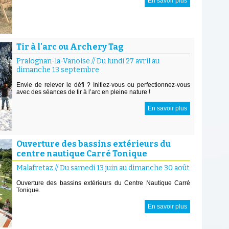
En savoir plus
Tir à l'arc ou Archery Tag
Pralognan-la-Vanoise
//
Du lundi 27 avril au
dimanche 13 septembre
Envie de relever le défi ? Initiez-vous ou perfectionnez-vous
avec des séances de tir à l’arc en pleine nature !
En savoir plus
Ouverture des bassins extérieurs du
centre nautique Carré Tonique
Malafretaz
//
Du samedi 13 juin au dimanche 30 août
Ouverture des bassins extérieurs du Centre Nautique Carré
Tonique.
En savoir plus