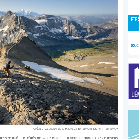
FE
03/0
Crédit : Ascension de la Haute Cime, objectif 3257m ! - Synology
te sécurité aux côtés de votre guide, qui vous partagera ses conseils