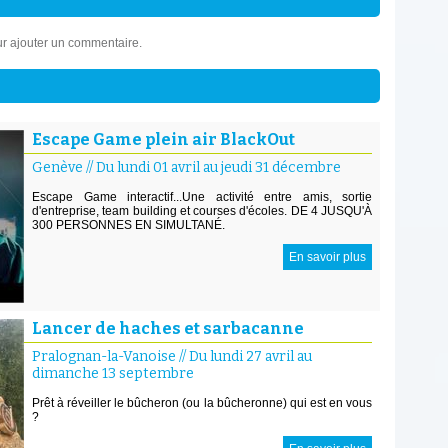
r ajouter un commentaire.
Escape Game plein air BlackOut
Genève
//
Du lundi 01 avril au jeudi 31 décembre
Escape Game interactif...Une activité entre amis, sortie
d'entreprise, team building et courses d'écoles. DE 4 JUSQU'À
300 PERSONNES EN SIMULTANÉ.
En savoir plus
Lancer de haches et sarbacanne
Pralognan-la-Vanoise
//
Du lundi 27 avril au
dimanche 13 septembre
Prêt à réveiller le bûcheron (ou la bûcheronne) qui est en vous
?