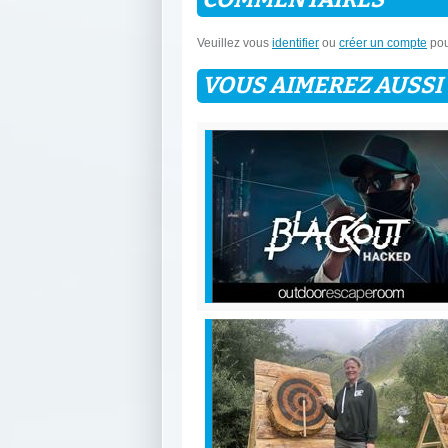
Veuillez vous
identifier
ou
créer un compte
pou
VOUS AIMEREZ AUSSI