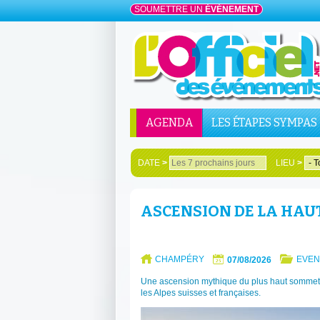
SOUMETTRE UN
ÉVÉNEMENT
AGENDA
LES ÉTAPES SYMPAS
DATE
>
LIEU
>
ASCENSION DE LA HAUTE
CHAMPÉRY
EVEN
07/08/2026
Une ascension mythique du plus haut sommet d
les Alpes suisses et françaises.