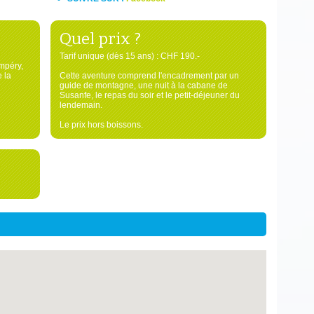
Quel prix ?
Tarif unique (dès 15 ans) : CHF 190.-
mpéry,
 la
Cette aventure comprend l'encadrement par un
guide de montagne, une nuit à la cabane de
Susanfe, le repas du soir et le petit-déjeuner du
lendemain.
Le prix hors boissons.