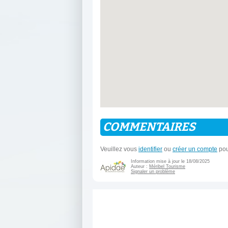
COMMENTAIRES
Veuillez vous
identifier
ou
créer un compte
pou
Information mise à jour le 18/08/2025
Auteur :
Méribel Tourisme
Signaler un problème