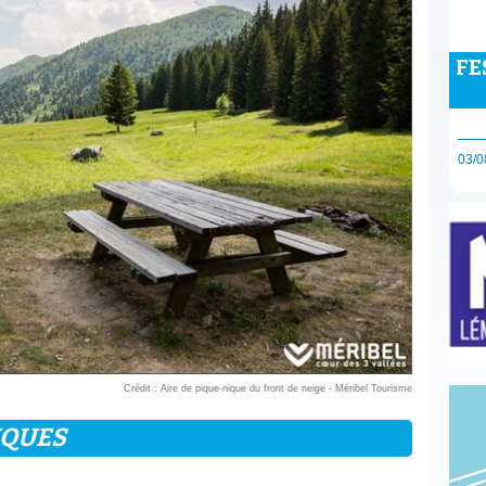
FE
03/0
Crédit : Aire de pique-nique du front de neige - Méribel Tourisme
IQUES