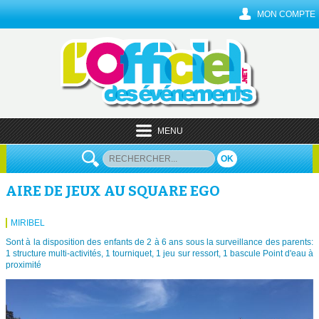
MON COMPTE
MENU
OK
AIRE DE JEUX AU SQUARE EGO
MIRIBEL
Sont à la disposition des enfants de 2 à 6 ans sous la surveillance des parents:
1 structure multi-activités, 1 tourniquet, 1 jeu sur ressort, 1 bascule Point d'eau à
proximité