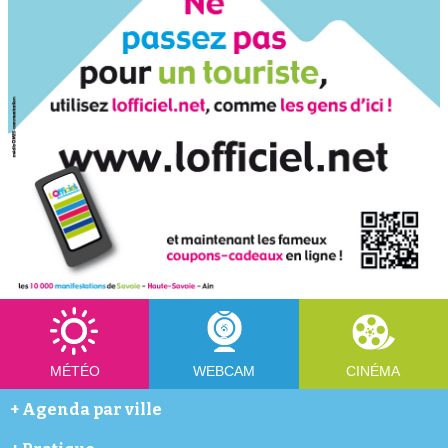
MÉTÉO
WEBCAM
CINÉMA
+
Agenda par ville
Abondance