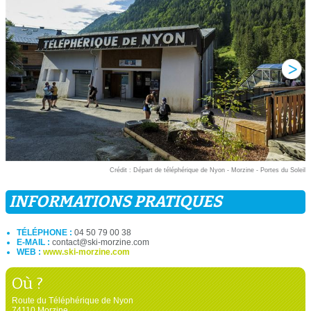
Crédit : Départ de téléphérique de Nyon - Morzine - Portes du Soleil
INFORMATIONS PRATIQUES
TÉLÉPHONE :
04 50 79 00 38
E-MAIL :
contact@ski-morzine.com
WEB :
www.ski-morzine.com
Où ?
Route du Téléphérique de Nyon
74110 Morzine