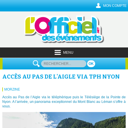
MON COMPTE
MENU
OK
ACCÈS AU PAS DE L'AIGLE VIA TPH NYON
MORZINE
Accès au Pas de l’Aigle via le téléphérique puis le Télésiège de la Pointe de
Nyon. A l’arrivée, un panorama exceptionnel du Mont Blanc au Léman s’offre à
vous.