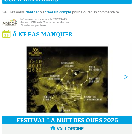
Veuillez vous
identifier
ou
créer un compte
pour ajouter un commentaire.
Information mise à jour le 15/05/2025
Auteur :
Office de Tourisme de Morzine
Signaler un problème
À NE PAS MANQUER
FESTIVAL LA NUIT DES OURS 2026
VALLORCINE