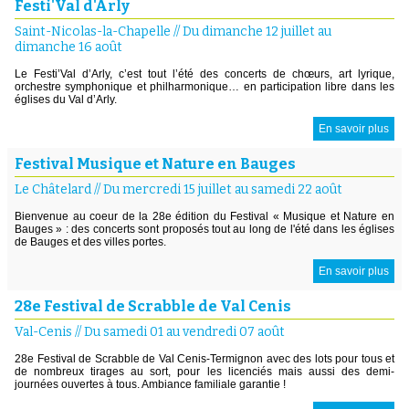
Festi'Val d'Arly
Saint-Nicolas-la-Chapelle
//
Du dimanche 12 juillet au
dimanche 16 août
Le Festi’Val d’Arly, c’est tout l’été des concerts de chœurs, art lyrique,
orchestre symphonique et philharmonique… en participation libre dans les
églises du Val d’Arly.
En savoir plus
Festival Musique et Nature en Bauges
Le Châtelard
//
Du mercredi 15 juillet au samedi 22 août
Bienvenue au coeur de la 28e édition du Festival « Musique et Nature en
Bauges » : des concerts sont proposés tout au long de l'été dans les églises
de Bauges et des villes portes.
En savoir plus
28e Festival de Scrabble de Val Cenis
Val-Cenis
//
Du samedi 01 au vendredi 07 août
28e Festival de Scrabble de Val Cenis-Termignon avec des lots pour tous et
de nombreux tirages au sort, pour les licenciés mais aussi des demi-
journées ouvertes à tous. Ambiance familiale garantie !