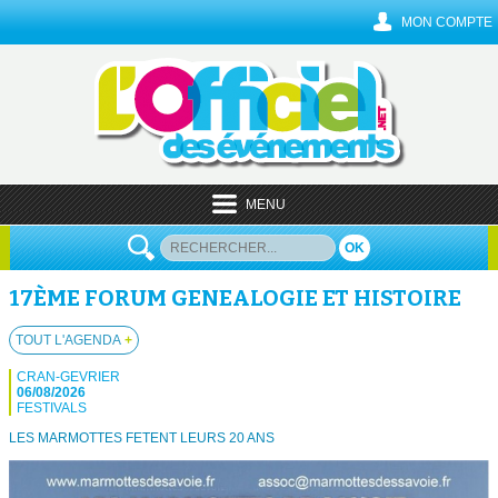
MON COMPTE
MENU
OK
17ÈME FORUM GENEALOGIE ET HISTOIRE
TOUT L'AGENDA
+
CRAN-GEVRIER
06/08/2026
FESTIVALS
LES MARMOTTES FETENT LEURS 20 ANS